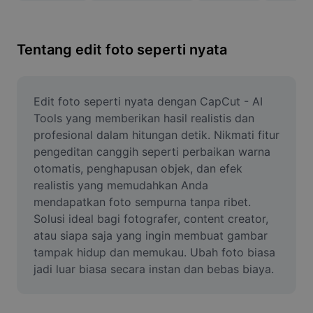
Hapus latar belakang gambar
Gabung gambar
Tentang edit foto seperti nyata
Penyempurna Gambar
Ubah Ukuran Gambar
Edit foto seperti nyata dengan CapCut - AI 
Tools yang memberikan hasil realistis dan 
Editor Foto Online
profesional dalam hitungan detik. Nikmati fitur 
pengeditan canggih seperti perbaikan warna 
Pembuat Meme
otomatis, penghapusan objek, dan efek 
realistis yang memudahkan Anda 
AI Text Remover
mendapatkan foto sempurna tanpa ribet. 
AI People Remover
Solusi ideal bagi fotografer, content creator, 
atau siapa saja yang ingin membuat gambar 
AI Inpainting
tampak hidup dan memukau. Ubah foto biasa 
jadi luar biasa secara instan dan bebas biaya.
Face Cutout