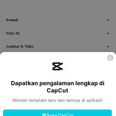
Video
Hapus latar belakang video
Produk
Tingkatkan kualitas
Fitur AI
Editor Video
Gambar & Video
Pangkas Video
Tambahkan Subtitle ke Video
Jelajahi
Konverter Video
Perusahaan
Dapatkan pengalaman lengkap di
CapCut
Nikmati template seru dan lainnya di aplikasi!
Buka CapCut