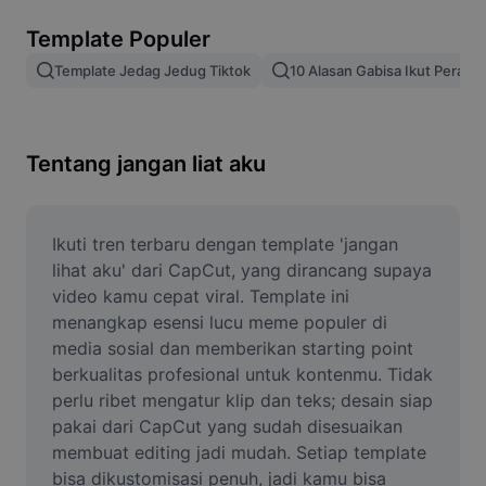
Hapus latar belakang gambar
Template Populer
Gabung gambar
Template Jedag Jedug Tiktok
10 Alasan Gabisa Ikut Perang
Penyempurna Gambar
Ubah Ukuran Gambar
Tentang jangan liat aku
Editor Foto Online
Pembuat Meme
Ikuti tren terbaru dengan template 'jangan 
lihat aku' dari CapCut, yang dirancang supaya 
AI Text Remover
video kamu cepat viral. Template ini 
menangkap esensi lucu meme populer di 
AI People Remover
media sosial dan memberikan starting point 
berkualitas profesional untuk kontenmu. Tidak 
AI Inpainting
perlu ribet mengatur klip dan teks; desain siap 
Face Cutout
pakai dari CapCut yang sudah disesuaikan 
membuat editing jadi mudah. Setiap template 
bisa dikustomisasi penuh, jadi kamu bisa 