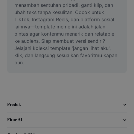
Video
menambah sentuhan pribadi, ganti klip, dan 
ubah teks tanpa kesulitan. Cocok untuk 
Hapus latar belakang video
TikTok, Instagram Reels, dan platform sosial 
lainnya—template meme ini adalah jalan 
Tingkatkan kualitas
pintas agar kontenmu menarik dan relatable 
ke audiens. Siap membuat versi sendiri? 
Editor Video
Jelajahi koleksi template 'jangan lihat aku', 
Pangkas Video
klik, dan langsung sesuaikan favoritmu kapan 
pun.
Tambahkan Subtitle ke Video
Konverter Video
Produk
Fitur AI