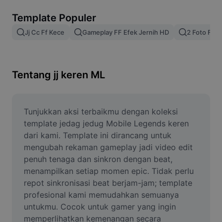
Hapus latar belakang gambar
Template Populer
Gabung gambar
Jj Cc Ff Kece
Gameplay FF Efek Jernih HD
2 Foto FF J
Penyempurna Gambar
Ubah Ukuran Gambar
Tentang jj keren ML
Editor Foto Online
Pembuat Meme
Tunjukkan aksi terbaikmu dengan koleksi 
template jedag jedug Mobile Legends keren 
AI Text Remover
dari kami. Template ini dirancang untuk 
mengubah rekaman gameplay jadi video edit 
AI People Remover
penuh tenaga dan sinkron dengan beat, 
menampilkan setiap momen epic. Tidak perlu 
AI Inpainting
repot sinkronisasi beat berjam-jam; template 
Face Cutout
profesional kami memudahkan semuanya 
untukmu. Cocok untuk gamer yang ingin 
memperlihatkan kemenangan secara 