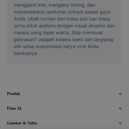
Video
mengganti klip, mengatur timing, dan 
menambahkan sentuhan pribadi sesuai gaya 
Hapus latar belakang video
Anda. Ubah konten dari biasa jadi luar biasa 
serta pikat audiens dengan visual dinamis dan 
Tingkatkan kualitas
transisi yang tepat waktu. Siap membuat 
gebrakan? Jelajahi koleksi kami dan langsung 
Editor Video
klik untuk kustomisasi karya viral Anda 
Pangkas Video
berikutnya.
Tambahkan Subtitle ke Video
Konverter Video
Produk
Fitur AI
Gambar & Video