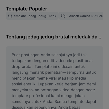
Hapus latar belakang gambar
Template Populer
Gabung gambar
Template Jedag Jedug Tiktok
10 Alasan Gabisa Ikut Perang
Penyempurna Gambar
Ubah Ukuran Gambar
Tentang jedag jedug brutal meledak dahsyat
Editor Foto Online
Pembuat Meme
Buat postingan Anda selanjutnya jadi tak 
terlupakan dengan edit video eksplosif beat 
AI Text Remover
drop brutal. Template ini didesain untuk 
langsung menarik perhatian—sempurna untuk 
AI People Remover
menciptakan meme viral atau klip media 
sosial enerjik. Lupakan kerja berjam-jam demi 
AI Inpainting
menyelaraskan potongan video dengan beat: 
Face Cutout
template profesional kami mengerjakan 
semuanya untuk Anda. Semua template dapat 
disesuaikan sepenuhnya, Anda bebas 