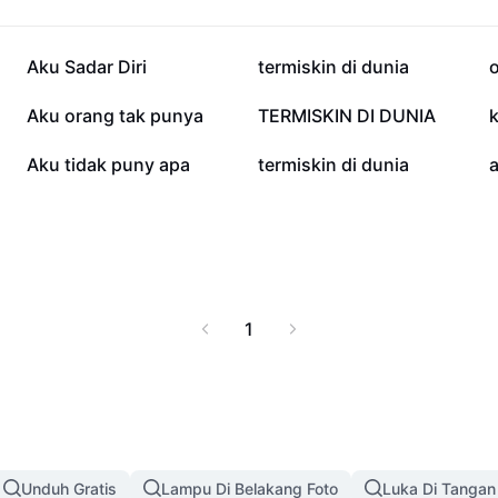
dan mulailah perjalanan
31,8 rb
11,5 rb
Aku Sadar Diri
termiskin di dunia
2,4 rb
2,3 rb
Aku orang tak punya
TERMISKIN DI DUNIA
k
806
746
Aku tidak puny apa
termiskin di dunia
1
Unduh Gratis
Lampu Di Belakang Foto
Luka Di Tangan