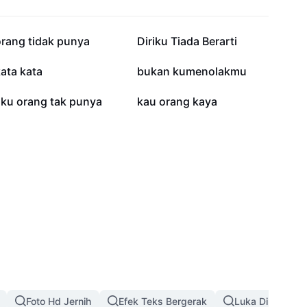
11,3 rb
5,8 rb
orang tidak punya
Diriku Tiada Berarti
2 rb
1,3 rb
ata kata
bukan kumenolakmu
725
345
aku orang tak punya
kau orang kaya
Foto Hd Jernih
Efek Teks Bergerak
Luka Di Wajah