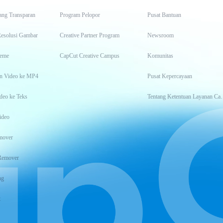
ang Transparan
Program Pelopor
Pusat Bantuan
Resolusi Gambar
Creative Partner Program
Newsroom
eme
CapCut Creative Campus
Komunitas
n Video ke MP4
Pusat Kepercayaan
deo ke Teks
Tentang Keten
ideo
mover
Remover
ng
t