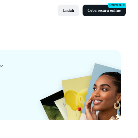
seedream5.0
Unduh
Coba secara online