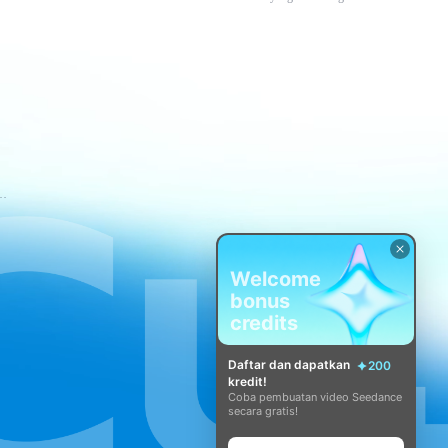
tuan Layanan CapCut
Welcome
bonus
credits
Daftar dan dapatkan
200
kredit!
Coba pembuatan video Seedance
secara gratis!