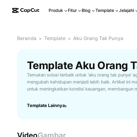
Produk
Fitur
Blog
Template
Jelajahi
Beranda
Template
Aku Orang Tak Punya
>
>
Temukan solusi terbaik untuk 'aku orang tak punya' a
mengubah kehidupan menjadi lebih baik. Artikel ini m
untuk meningkatkan kondisi keuangan, membangun mot
kesempatan baru meskipun memiliki keterbatasan. Co
yang ingin bangkit dari kesulitan ekonomi dan mencari 
Template Lainnya
›
dukungan. Pelajari cara mengatur keuangan, memanf
ada, dan mengembangkan skill agar hidup lebih mandir
Dapatkan juga panduan langkah demi langkah untuk m
kisah sukses yang memotivasi agar Anda yakin bisa
Video
Gambar