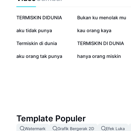
masa depan. Jadikan keterbatasan sebagai kekuatan 
sukses Anda dari sekarang juga.
120,6 rb
113,1 rb
TERMISKIN DIDUNIA
Bukan ku menolak mu
5 rb
3,3 rb
aku tidak punya
kau orang kaya
1,1 rb
822
Termiskin di dunia
TERMISKIN DI DUNIA
301
164
aku orang tak punya
hanya orang miskin
Template Populer
Watermark
Grafik Bergerak 2D
Efek Luka