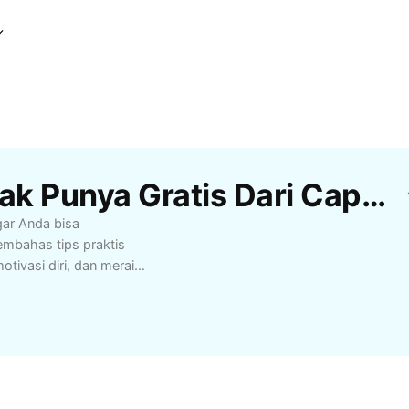
Template Aku Orang Tak Punya Gratis Dari CapCut
gar Anda bisa
embahas tips praktis
ivasi diri, dan meraih
cok untuk siapa saja
inspirasi serta
aatkan peluang yang
i serta sejahtera.
encapai tujuan, serta
 mengubah nasib dan