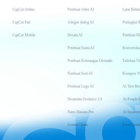
CapCut Online
Pembuat video AI
Latar Belak
CapCut Pad
Adegan dialog AI
Peningkat 
CapCut Mobile
Desain AI
Pembuat M
Pembuat Suara AI
Konversika
Pembuat Keterangan Otomatis
Tuliskan Vi
Pembuat Seni AI
Kompres V
Pembuat Logo AI
AI Text Re
Dreamina Seedance 2.0
AI People 
Nano Banana Pro
AI Inpainti
Gemini Omni
Face Cutou