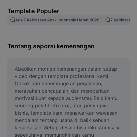
Hapus latar belakang gambar
Template Populer
Gabung gambar
Ada 7 Kebiasaan Anak Indonesia Hebat 2026
7 Kebiasaan 
Penyempurna Gambar
Ubah Ukuran Gambar
Tentang seporsi kemenangan
Editor Foto Online
Pembuat Meme
Abadikan momen kemenangan dalam setiap 
video dengan template profesional kami. 
AI Text Remover
Cocok untuk membagikan perjalanan, 
merayakan pencapaian, dan memberikan 
AI People Remover
motivasi kuat kepada audiensmu. Baik kamu 
seorang pelatih, kreator, atau pemimpin 
AI Inpainting
bisnis, template kami menawarkan wawasan 
Face Cutout
mendalam tentang usaha di balik sebuah 
kesuksesan. Setiap desain bisa dikustomisasi 
sepenuhnya, memungkinkan kamu 