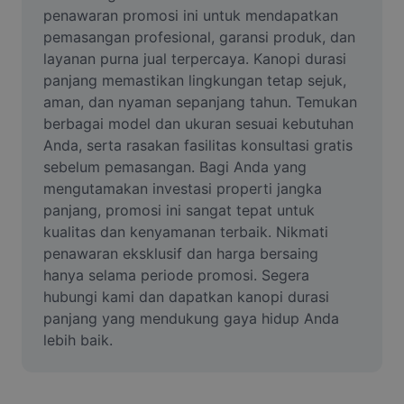
Video
penawaran promosi ini untuk mendapatkan 
pemasangan profesional, garansi produk, dan 
Hapus latar belakang video
layanan purna jual terpercaya. Kanopi durasi 
panjang memastikan lingkungan tetap sejuk, 
Tingkatkan kualitas
aman, dan nyaman sepanjang tahun. Temukan 
berbagai model dan ukuran sesuai kebutuhan 
Editor Video
Anda, serta rasakan fasilitas konsultasi gratis 
Pangkas Video
sebelum pemasangan. Bagi Anda yang 
mengutamakan investasi properti jangka 
Tambahkan Subtitle ke Video
panjang, promosi ini sangat tepat untuk 
kualitas dan kenyamanan terbaik. Nikmati 
Konverter Video
penawaran eksklusif dan harga bersaing 
hanya selama periode promosi. Segera 
hubungi kami dan dapatkan kanopi durasi 
panjang yang mendukung gaya hidup Anda 
lebih baik.