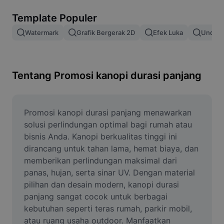
Hapus latar belakang gambar
Template Populer
Gabung gambar
Watermark
Grafik Bergerak 2D
Efek Luka
Unduh 
Penyempurna Gambar
Ubah Ukuran Gambar
Tentang Promosi kanopi durasi panjang
Editor Foto Online
Pembuat Meme
Promosi kanopi durasi panjang menawarkan 
solusi perlindungan optimal bagi rumah atau 
AI Text Remover
bisnis Anda. Kanopi berkualitas tinggi ini 
dirancang untuk tahan lama, hemat biaya, dan 
AI People Remover
memberikan perlindungan maksimal dari 
panas, hujan, serta sinar UV. Dengan material 
AI Inpainting
pilihan dan desain modern, kanopi durasi 
Face Cutout
panjang sangat cocok untuk berbagai 
kebutuhan seperti teras rumah, parkir mobil, 
atau ruang usaha outdoor. Manfaatkan 