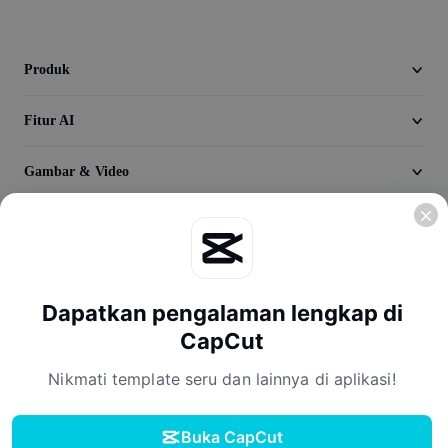
Seedream 5.0
Produk
Fitur AI
Gambar & Video
Jelajahi
Perusahaan
Dapatkan pengalaman lengkap di
CapCut
Nikmati template seru dan lainnya di aplikasi!
Buka CapCut
Ketentuan Layanan
Kebijakan Privasi
Kebijakan Cookie