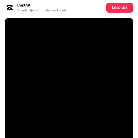
CapCut
Letöltés
Trendi teljes körű videószerkesztő