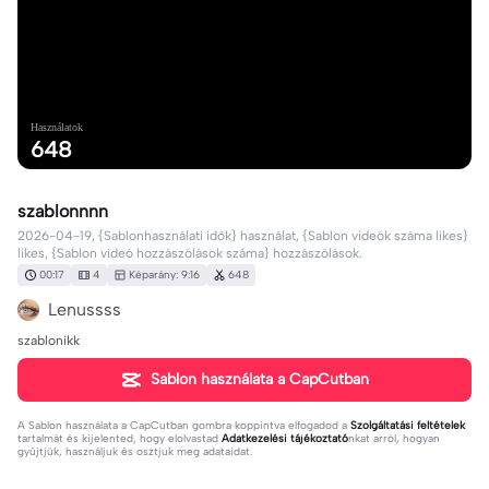
Használatok
648
szablonnnn
2026-04-19, {Sablonhasználati idők} használat, {Sablon videók száma likes}
likes, {Sablon videó hozzászólások száma} hozzászólások.
00:17
4
Képarány: 9:16
648
Lenussss
szablonikk
Sablon használata a CapCutban
A
Sablon használata a CapCutban
gombra koppintva elfogadod a
Szolgáltatási feltételek
tartalmát és kijelented, hogy elolvastad
Adatkezelési tájékoztató
nkat arról, hogyan
gyűjtjük, használjuk és osztjuk meg adataidat.