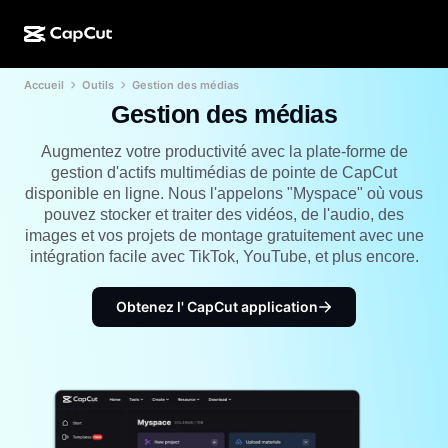
Accueil
Outils
Gestion des médias
Création par l'IA
Fonctionnalités
À propos
CapCut pour ordinateur
Modèles pour les réseaux sociaux
Gestion des médias
Conception IA
Outils IA
Communauté
CapCut en ligne
Modèles pour les fêtes de fin d'année
Augmentez votre productivité avec la plate-forme de
gestion d'actifs multimédias de pointe de CapCut
Studio de vidéos
Éditeur et générateur de vidéos
CapCut Pad
disponible en ligne. Nous l'appelons "Myspace" où vous
Plus
Initiatives
pouvez stocker et traiter des vidéos, de l'audio, des
Générateur de vidéos IA
Éditeur et générateur d'images
CapCut sur mobile
images et vos projets de montage gratuitement avec une
Affilié(e)s
intégration facile avec TikTok, YouTube, et plus encore.
Générateur d'images IA
Éditeur et générateur de voix
Dreamina IA
Modèles de calendrier
Programme pour les pionniers et pionnières
Outil d'amélioration d'images IA
Obtenez l' CapCut application
Plus
Pippit AI
Modèles pour anniversaire
Programme pour les partenaires créatifs
Dreamina Seedance 2.5
Campus créatif CapCut
Cas d'utilisation
Nano Banana Pro
Modèles d'effet
Réseaux sociaux
Gemini Omni