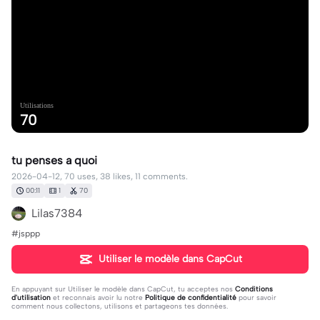
Utilisations
70
tu penses a quoi
2026-04-12, 70 uses, 38 likes, 11 comments.
00:11
1
70
Lilas7384
#jsppp
Utiliser le modèle dans CapCut
En appuyant sur
Utiliser le modèle dans CapCut
, tu acceptes nos
Conditions
d'utilisation
et reconnais avoir lu notre
Politique de confidentialité
pour savoir
comment nous collectons, utilisons et partageons tes données.