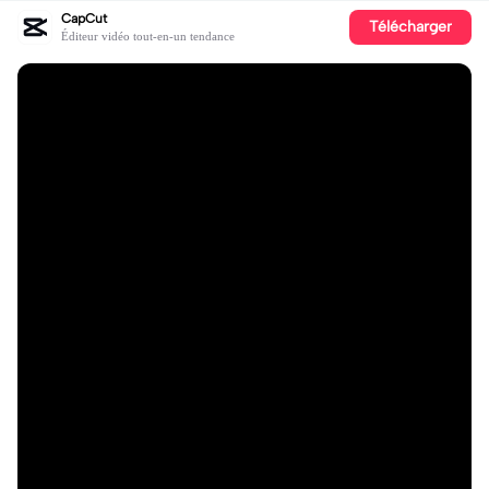
CapCut
Télécharger
Éditeur vidéo tout-en-un tendance