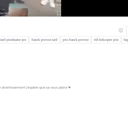
tarif pixelmator pro
franck provost tarif
prix franck provost
r44 helicopter prix
bap
e divertissement j'espère que sa vous plaira !♥️