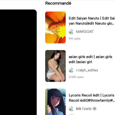
Recommandé
Edit Saiyan Naruto | Edit Sai
yan Naruto|édit Naruto glow
up
MARGOAT
44 uses.
asian girls edit | asian girls
edit |asian girl
r.ralph_edites
3.51K uses.
Lycoris Recoil édit | Lycoris
Recoil édit|#throwfamily#
manga#animé#capcut
𝕷𝖎𝖑𝖎 l'zarbi 🧟‍