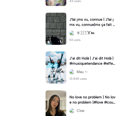
43 uses.
J'lai jms vu, connue | J'lai j
ms vu, connue|ms ça fait m
al.
✞🇮🇹🏋🏍️
53 uses.
J’ai dit Holà | J’ai dit Holà |
#musiquetendance #effec
tcapcut #meilleureamie #t
Mau ✨
rend
10.84K uses.
No love no problem | No lov
e no problem |#love #coupl
e #amour
Cloe