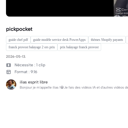
pickpocket
guide chef pdf
guide modèle service desk PowerApps
thèmes Shopify payants
franck provost balayage 2 ors prix
prix balayage franck provost
2026-05-13.
Nécessite : 1 clip
Format : 9:16
ilias esprit libre
Bonjour je m'appelle ilias !😁Je fais des vidéos IA et d'autres vidéos d