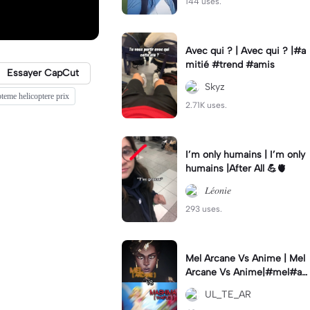
144 uses.
Avec qui ? | Avec qui ? |#a
mitié #trend #amis
Essayer CapCut
Skyz
teme helicoptere prix
2.71K uses.
I’m only humains | I’m only
humains |After All 💪🫀
𝐿𝑒́𝑜𝑛𝑖𝑒
293 uses.
Mel Arcane Vs Anime | Mel
Arcane Vs Anime|#mel#ar
cane#fairytail #waifu #cap
UL_TE_AR
cut