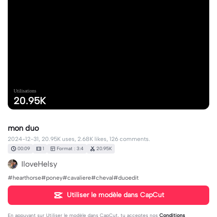
Utilisations
20.95K
mon duo
2024-12-31, 20.95K uses, 2.68K likes, 126 comments.
00:09
1
Format : 3:4
20.95K
IloveHelsy
#hearthorse#poney#cavaliere#cheval#duoedit
Utiliser le modèle dans CapCut
En appuyant sur
Utiliser le modèle dans CapCut
, tu acceptes nos
Conditions