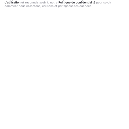
d'utilisation
et reconnais avoir lu notre
Politique de confidentialité
pour savoir
comment nous collectons, utilisons et partageons tes données.
126 commentaires
Marie❤️
·
2025-07-22
Girl girl bud she got put down 🥺😭🕊️
♡Lilly♡
·
2025-05-03
Girl/Boy
Tendance