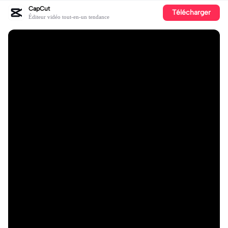
CapCut
Télécharger
Éditeur vidéo tout-en-un tendance