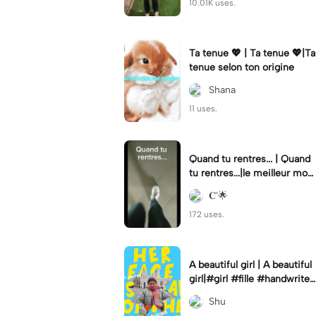
10.01K uses.
Ta tenue 💖 | Ta tenue 💖|Ta
tenue selon ton origine
Shana
11 uses.
Quand tu rentres... | Quand
tu rentres...|le meilleur mo
ment 🫶🏼❤️ #chien#lovea
𝐂'🌟
nimaux#animaux
172 uses.
A beautiful girl | A beautiful
girl|#girl #fille #handwrite
#lyrics #dessin
Shu