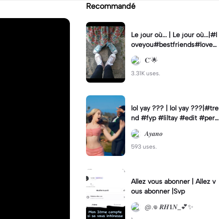
Recommandé
Le jour où... | Le jour où...|#l
oveyou#bestfriends#love#
lejouroù#you
𝐂'🌟
3.31K uses.
lol yay ??? | lol yay ???|#tre
nd #fyp #liltay #edit #perc
er
𝑨𝒚𝒂𝒏𝒐
593 uses.
Allez vous abonner | Allez v
ous abonner |Svp
@.𖦹 𝑹𝑯𝟏𝑵_💕✨