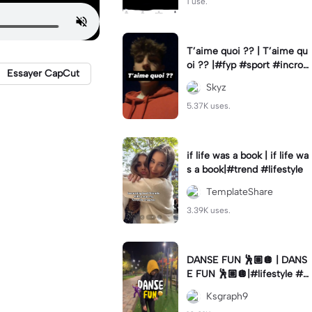
1 use.
T’aime quoi ?? | T’aime qu
oi ?? |#fyp #sport #incroy
Essayer CapCut
able
Skyz
5.37K uses.
if life was a book | if life wa
s a book|#trend #lifestyle
TemplateShare
3.39K uses.
DANSE FUN 🕺🏽🪩 | DANS
E FUN 🕺🏽🪩|#lifestyle #d
ancing #night #fun
Ksgraph9