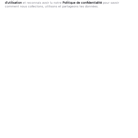
d'utilisation
et reconnais avoir lu notre
Politique de confidentialité
pour savoir
comment nous collectons, utilisons et partageons tes données.
3 commentaires
★・ℬ𝒴－𝓁ℴ𝓁𝓁𝒶(¬‿¬)♪
·
2026-02-20
Texte jaune
myrtille 🫐🐾
·
2026-02-19
je sais
Tendance