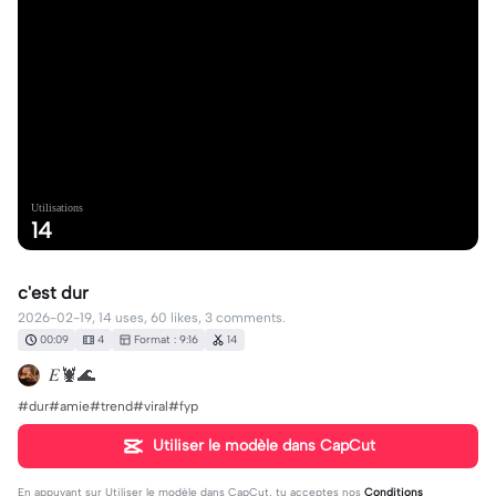
Utilisations
14
c'est dur
2026-02-19, 14 uses, 60 likes, 3 comments.
00:09
4
Format : 9:16
14
𝐸🦞🌊
#dur#amie#trend#viral#fyp
Utiliser le modèle dans CapCut
En appuyant sur
Utiliser le modèle dans CapCut
, tu acceptes nos
Conditions