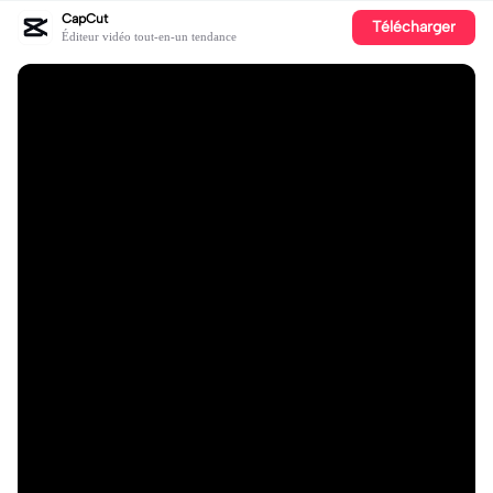
CapCut
Télécharger
Éditeur vidéo tout-en-un tendance