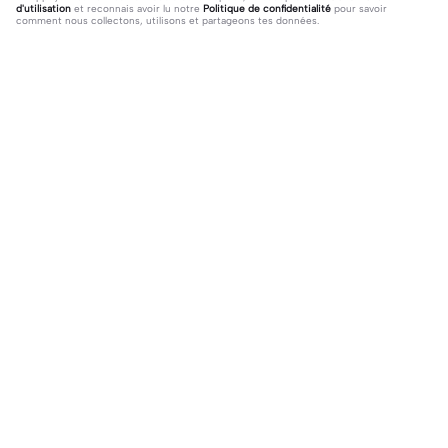
d'utilisation
et reconnais avoir lu notre
Politique de confidentialité
pour savoir
comment nous collectons, utilisons et partageons tes données.
34 commentaires
Un/e_fan_de_Katsuki!
·
2024-01-22
En vrai les 2 côtés sont bien....😁
.
·
2024-01-21
LA MUSIQUE DE FNAFFFF🥰
Tendance