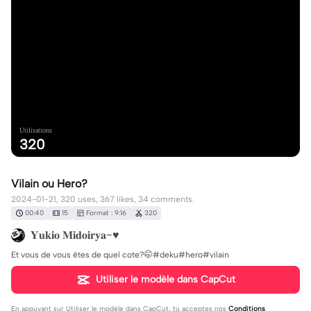
Utilisations
320
Vilain ou Hero?
2024-01-21, 320 uses, 367 likes, 34 comments.
00:40
15
Format : 9:16
320
𝐘𝐮𝐤𝐢𝐨 𝐌𝐢𝐝𝐨𝐢𝐫𝐲𝐚~♥︎
Et vous de vous êtes de quel cote?🤭#deku#hero#vilain
Utiliser le modèle dans CapCut
En appuyant sur
Utiliser le modèle dans CapCut
, tu acceptes nos
Conditions