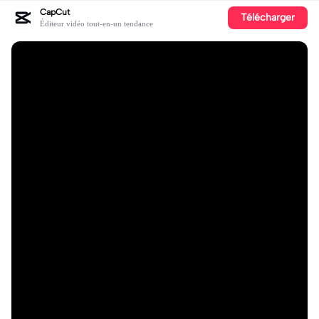
CapCut
Télécharger
Éditeur vidéo tout-en-un tendance