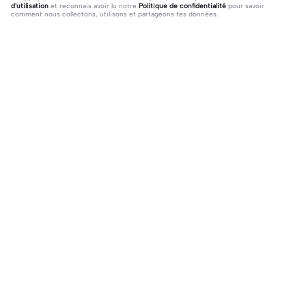
d'utilisation
et reconnais avoir lu notre
Politique de confidentialité
pour savoir
comment nous collectons, utilisons et partageons tes données.
139 commentaires
𝐌 𝐘 𝐌 𝐘 🏄‍♀️
·
2024-06-18
trop stylé
davmalo
·
2024-06-26
bien ouaij
Tendance