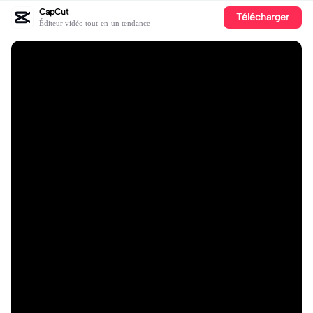
CapCut
Télécharger
Éditeur vidéo tout-en-un tendance