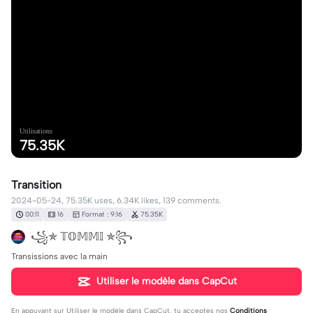
Utilisations
75.35K
Transition
2024-05-24, 75.35K uses, 6.34K likes, 139 comments.
00:11
16
Format : 9:16
75.35K
꧁✯ 𝕋𝕆𝕄𝕄𝕀 ✯꧂
Transissions avec la main
Utiliser le modèle dans CapCut
En appuyant sur
Utiliser le modèle dans CapCut
, tu acceptes nos
Conditions