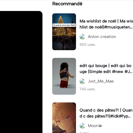
Recommandé
Ma wishlist de noël | Ma wis
hlist de noël|#musiquetend
ance #Coupletrend #Noel
Anton creation
#tiktoktrending🔥
500 uses.
edit qui bouge | edit qui bo
uge |Simple edit #new #Jx
st_Me_Mae
Jxst_Me_Mae
742 uses.
Quand c des pâtes?! | Quan
d c des pâtes?!|#idk#fyp#f
oryou#jsp#jesaispas#tsuk
Moon💫
asa#saki#tenma#humour