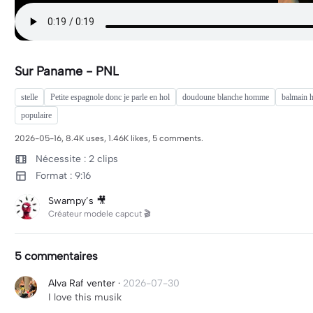
Sur Paname - PNL
stelle
Petite espagnole donc je parle en hol
doudoune blanche homme
balmain
populaire
2026-05-16, 8.4K uses, 1.46K likes, 5 comments.
Nécessite : 2 clips
Format : 9:16
Swampy’s 🎥
Créateur modele capcut 🎬
5 commentaires
Alva Raf venter
·
2026-07-30
I love this musik