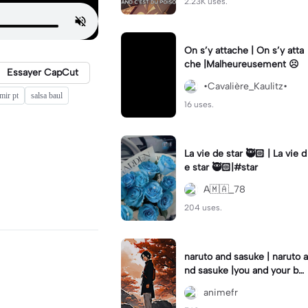
2.23K uses.
On s’y attache | On s’y atta
che |Malheureusement ☹️
Essayer CapCut
•Cavalière_Kaulitz•
mir pt
salsa baul
16 uses.
La vie de star 🥷🏻 | La vie d
e star 🥷🏻|#star
A🇲🇦_78
204 uses.
naruto and sasuke | naruto a
nd sasuke |you and your be
st friend #modeloviral #te
animefr
mplate_capcut