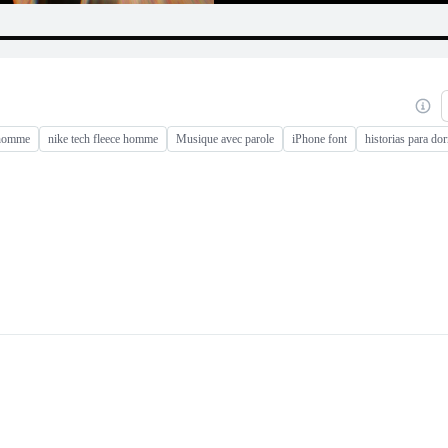
 homme
nike tech fleece homme
Musique avec parole
iPhone font
historias para dor