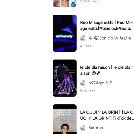
2.39K uses.
Reo Mikage edits | Reo Mik
age edits|#bluelock#edits
𖤐[🎧]Sonic's Wife彡★
4 uses.
le clé dla raison | le clé dla r
aison|😚💕
n974gm🇷🇪
546 uses.
LA QUOI ? LA GRINT | LA Q
UOI ? LA GRINT|TikTok de l
a personne sami9285#lagri
Saturna
nt #meme