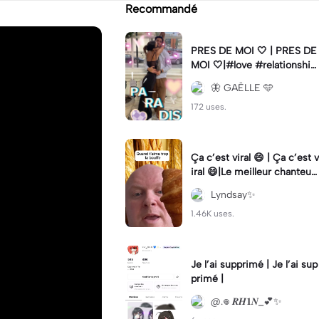
Recommandé
PRES DE MOI 🤍 | PRES DE
MOI 🤍|#love #relationship
#fyp #lifestyle #trend
🦋 GAËLLE 🩵
172 uses.
Ça c’est viral 😄 | Ça c’est v
iral 😄|Le meilleur chanteur
#meme #mème #chanteu
Lyndsay✨
r #humour
1.46K uses.
Je l’ai supprimé | Je l’ai sup
primé |
@.𖦹 𝑹𝑯𝟏𝑵_💕✨