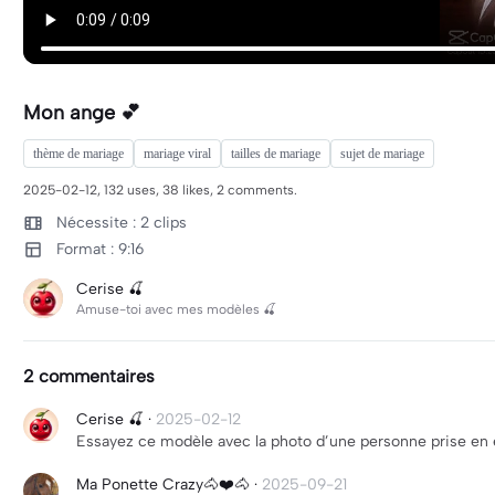
Mon ange 💕
thème de mariage
mariage viral
tailles de mariage
sujet de mariage
2025-02-12, 132 uses, 38 likes, 2 comments.
Nécessite : 2 clips
Format : 9:16
Cerise 🍒
Amuse-toi avec mes modèles 🍒
2 commentaires
Cerise 🍒
·
2025-02-12
Essayez ce modèle avec la photo d’une personne prise en 
Ma Ponette Crazy🐴❤️🐴
·
2025-09-21