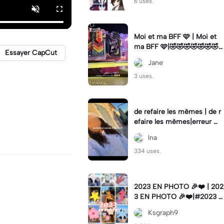
6 uses.
Moi et ma BFF 🩷 | Moi et
ma BFF 🩷|🤣🤣🤣🤣🤣🤣🤣
Essayer CapCut
🤣
Jane
3 uses.
de refaire les mêmes | de r
efaire les mêmes|erreur 💔
🤟🏽
lna
334 uses.
2023 EN PHOTO 🎉❤️ | 202
3 EN PHOTO 🎉❤️|#2023 #
photo #trend #edit #lifesty
Ksgraph9
le