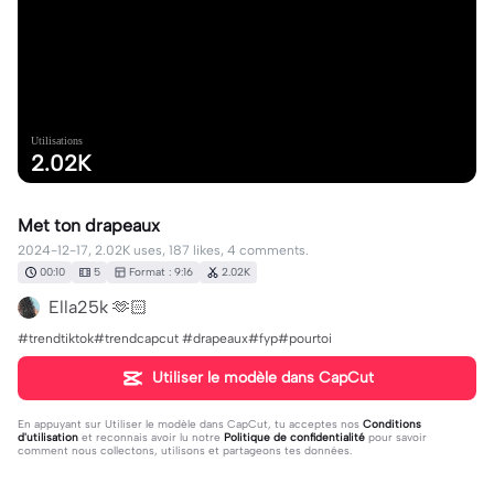
Utilisations
2.02K
Met ton drapeaux
2024-12-17, 2.02K uses, 187 likes, 4 comments.
00:10
5
Format : 9:16
2.02K
Ella25k 🫶🏻
#trendtiktok#trendcapcut #drapeaux#fyp#pourtoi
Utiliser le modèle dans CapCut
En appuyant sur
Utiliser le modèle dans CapCut
, tu acceptes nos
Conditions
d'utilisation
et reconnais avoir lu notre
Politique de confidentialité
pour savoir
comment nous collectons, utilisons et partageons tes données.