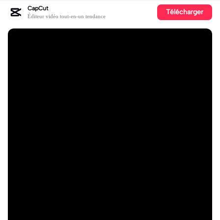
CapCut
Télécharger
Éditeur vidéo tout-en-un tendance