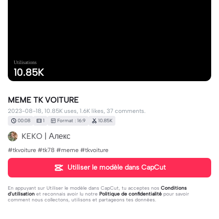
Utilisations
10.85K
MEME TK VOITURE
2023-08-18, 10.85K uses, 1.6K likes, 37 comments.
00:08
1
Format : 16:9
10.85K
KEKO | Алекс
#tkvoiture #tk78 #meme #tkvoiture
Utiliser le modèle dans CapCut
En appuyant sur
Utiliser le modèle dans CapCut
, tu acceptes nos
Conditions
d'utilisation
et reconnais avoir lu notre
Politique de confidentialité
pour savoir
comment nous collectons, utilisons et partageons tes données.