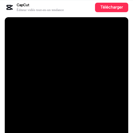
CapCut
Télécharger
Éditeur vidéo tout-en-un tendance