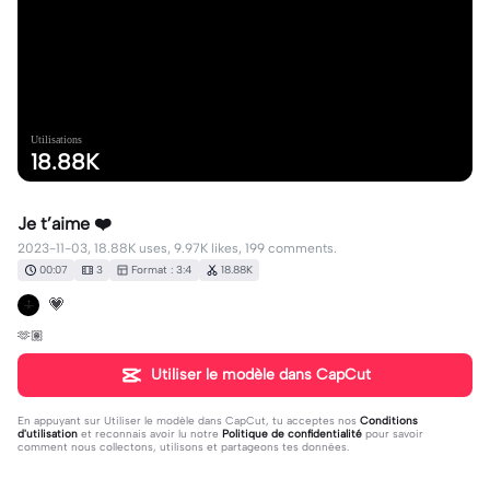
Utilisations
18.88K
Je t’aime ❤️
2023-11-03, 18.88K uses, 9.97K likes, 199 comments.
00:07
3
Format : 3:4
18.88K
💗
🫶🏽
Utiliser le modèle dans CapCut
En appuyant sur
Utiliser le modèle dans CapCut
, tu acceptes nos
Conditions
d'utilisation
et reconnais avoir lu notre
Politique de confidentialité
pour savoir
comment nous collectons, utilisons et partageons tes données.