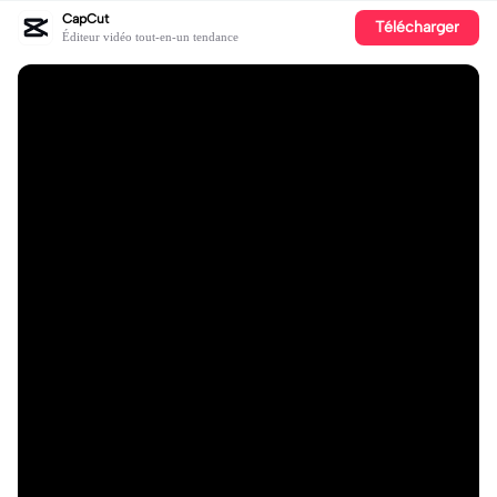
CapCut
Télécharger
Éditeur vidéo tout-en-un tendance