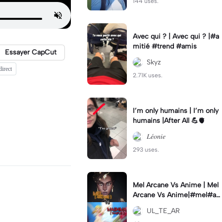
144 uses.
Avec qui ? | Avec qui ? |#a
mitié #trend #amis
Essayer CapCut
Skyz
direct
2.71K uses.
I’m only humains | I’m only
humains |After All 💪🫀
𝐿𝑒́𝑜𝑛𝑖𝑒
293 uses.
Mel Arcane Vs Anime | Mel
Arcane Vs Anime|#mel#ar
cane#fairytail #waifu #cap
UL_TE_AR
cut