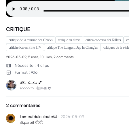
CRITIQUE
critique de la tournée des Chicks
critique en direct
critica concerto dei Killers
cr
critiche Karen Pirie ITV
critique The Longest Day in Chang'an
critiques de la sér
2026-05-09, 5 uses, 10 likes, 2 comments.
Nécessite : 4 clips
Format : 9:16
𝒯𝒽ℯ 𝒷ℯ𝓈𝓉ℯ𝓈 💕
abooo toiiii🙌🙏🏽👅
2 commentaires
Lameufdulouloute😃
·
2026-05-09
🙏pareil 🥺🥺