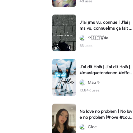
43 uses.
J'lai jms vu, connue | J'lai j
ms vu, connue|ms ça fait m
al.
✞🇮🇹🏋🏍️
53 uses.
J’ai dit Holà | J’ai dit Holà |
#musiquetendance #effec
tcapcut #meilleureamie #t
Mau ✨
rend
10.84K uses.
No love no problem | No lov
e no problem |#love #coupl
e #amour
Cloe