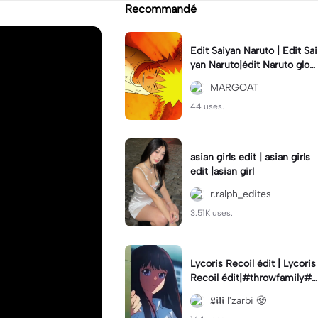
Recommandé
Edit Saiyan Naruto | Edit Sai
yan Naruto|édit Naruto glow
up
MARGOAT
44 uses.
asian girls edit | asian girls
edit |asian girl
r.ralph_edites
3.51K uses.
Lycoris Recoil édit | Lycoris
Recoil édit|#throwfamily#
manga#animé#capcut
𝕷𝖎𝖑𝖎 l'zarbi 🧟‍