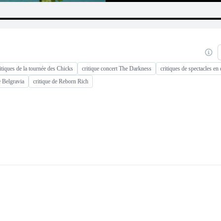
itiques de la tournée des Chicks
critique concert The Darkness
critiques de spectacles en 
ie Belgravia
critique de Reborn Rich