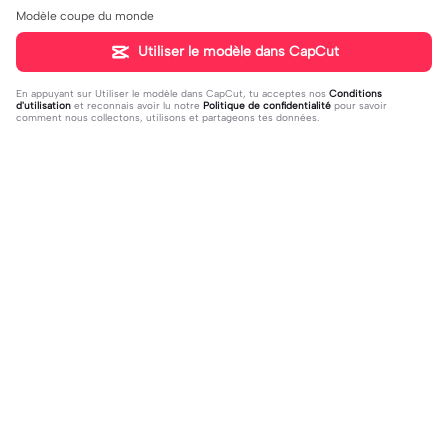
Modèle coupe du monde
Utiliser le modèle dans CapCut
En appuyant sur
Utiliser le modèle dans CapCut
, tu acceptes nos
Conditions
d'utilisation
et reconnais avoir lu notre
Politique de confidentialité
pour savoir
comment nous collectons, utilisons et partageons tes données.
Tendance
44
3.51K
Edit Saiyan Naruto | Edit Saiyan Naru
asian girls edit | asian girls edit |asia
to|édit Naruto glow up
2023-12-04
n girl
2023-12-06