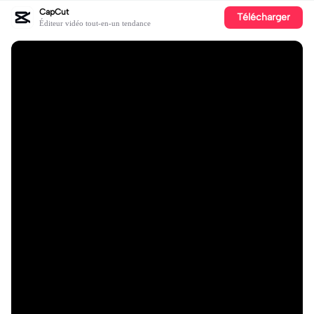
CapCut
Télécharger
Éditeur vidéo tout-en-un tendance