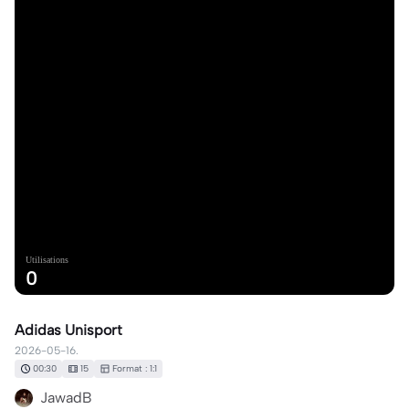
Utilisations
0
Adidas Unisport
2026-05-16.
00:30
15
Format : 1:1
JawadB