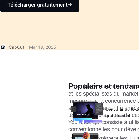
Télécharger gratuitement
CapCut
Mar 19, 2025
Populaire et tendan
YouTube est devenu une plate
et les spécialistes du market
mesure que la concurrence 
stratégies qui aident à amélior
Convertir du text
téléspectateurs. L'une de ce
gratuitement
YouTube, qui consiste à utili
conventionnelles pour dével
Cet article explorera les 10 