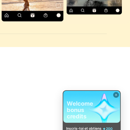
Welcome
bonus
credits
Inscris-toi et obtiens
200