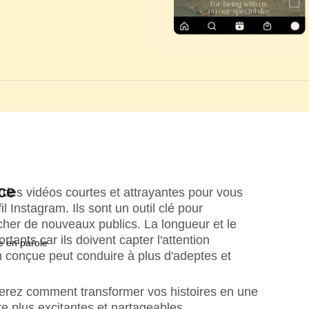
ce
des vidéos courtes et attrayantes pour vous 
l Instagram. Ils sont un outil clé pour 
ucher de nouveaux publics. La longueur et le 
ants car ils doivent capter l'attention 
e en parole
 conçue peut conduire à plus d'adeptes et 
rerez comment transformer vos histoires en une 
e plus excitantes et partageables.