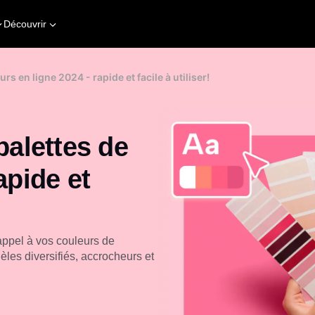
Découvrir
rs en ligne 2024 - rapide et facile à utiliser!
palettes de
apide et
 appel à vos couleurs de
es diversifiés, accrocheurs et