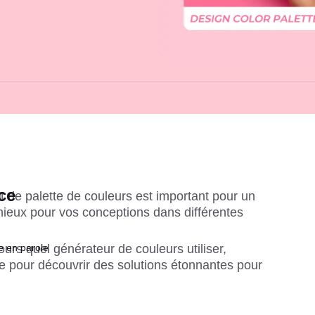
ce
t de palette de couleurs est important pour un 
eux pour vos conceptions dans différentes 
rs quel générateur de couleurs utiliser, 
e en parole
le pour découvrir des solutions étonnantes pour 