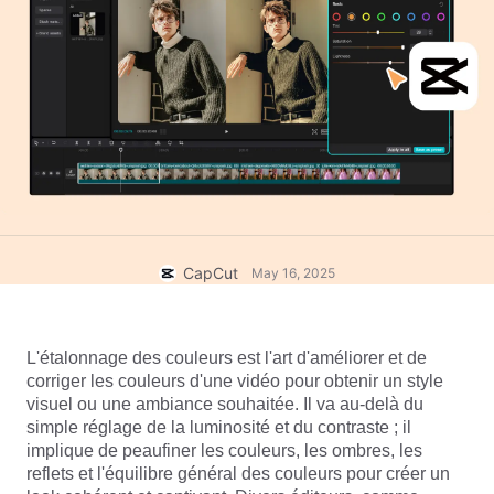
Modèles commerciaux
Aide
Marketing
Centre de confiance
Texte et contenu audio
Style de vie et vlogs
Modèles par secteur
Centre d'aide
Légendes automatiques
Conception personnalisée
Modèles de récapitulatif
Modèles de légendes
Plus
Salle de rédaction
Reconnaissance vocale
À propos des Conditions d'utilisation de CapCut
Texte en discours
Ressources
Dreamina Seedance 2.0 Launch
CapCut
May 16, 2025
Guides pratiques
Voix personnalisées
Tendances du marché
Amélioration de la voix
L'étalonnage des couleurs est l'art d'améliorer et de 
corriger les couleurs d'une vidéo pour obtenir un style 
Principales sélections
Réduction du bruit
visuel ou une ambiance souhaitée. Il va au-delà du 
Ouvrir CapCut
simple réglage de la luminosité et du contraste ; il 
Tendances et astuces en matière de modèles
implique de peaufiner les couleurs, les ombres, les 
Image
reflets et l'équilibre général des couleurs pour créer un 
Plus