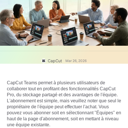
Modèles commerciaux
Aide
Marketing
Centre de confiance
Texte et contenu audio
Style de vie et vlogs
Modèles par secteur
Centre d'aide
Légendes automatiques
Conception personnalisée
Modèles de récapitulatif
Modèles de légendes
Plus
Salle de rédaction
Reconnaissance vocale
À propos des Conditions d'utilisation de CapCut
CapCut
Mar 26, 2026
Texte en discours
Ressources
Dreamina Seedance 2.0 Launch
Guides pratiques
Voix personnalisées
CapCut Teams permet à plusieurs utilisateurs de 
Tendances du marché
Amélioration de la voix
collaborer tout en profitant des fonctionnalités CapCut 
Pro, du stockage partagé et des avantages de l'équipe. 
Principales sélections
Réduction du bruit
L'abonnement est simple, mais veuillez noter que seul le 
propriétaire de l'équipe peut effectuer l'achat. Vous 
Ouvrir CapCut
Tendances et astuces en matière de modèles
pouvez vous abonner soit en sélectionnant "Équipes" en 
haut de la page d'abonnement, soit en mettant à niveau 
Image
une équipe existante.
Plus