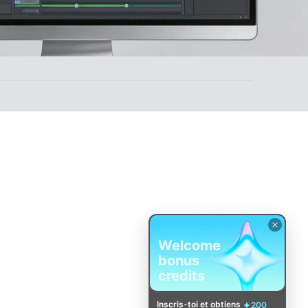
Welcome
bonus
credits
Inscris-toi et obtiens
200