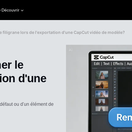
Découvrir
filigrane lors de l'exportation d'une CapCut vidéo de modèle?
er le
tion d'une
?
r défaut ou d'un élément de