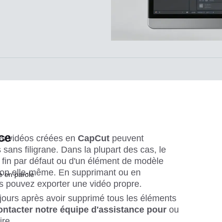
ce
es vidéos créées en 
CapCut 
peuvent 
ans filigrane. Dans la plupart des cas, le 
de fin par défaut ou d'un élément de modèle 
ation elle-même. En supprimant ou en 
e en parole
s pouvez exporter une vidéo propre.
oujours après avoir supprimé tous les éléments 
ontacter notre équipe d'assistance
 pour
 ou 
re.