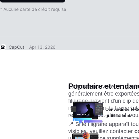
* Aucune carte de crédit requise
CapCut
Apr 13, 2026
Populaire et tendan
La bonne nouvelle est que l
généralement être exportées s
filigrane provient d'un clip 
intégré - et non de l'export
Convertir du text
remplaçant cet élément, vou
gratuitement
📍 Si le filigrane apparaît t
visibles, veuillez contacter
 c
une assistance supplémentai