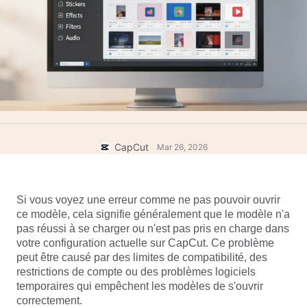
Modèles commerciaux
Aide
Marketing
Centre de confiance
Texte et contenu audio
Style de vie et vlogs
Modèles par secteur
Centre d'aide
Légendes automatiques
Conception personnalisée
Modèles de récapitulatif
Modèles de légendes
Plus
Salle de rédaction
Reconnaissance vocale
À propos des Conditions d'utilisation de CapCut
CapCut
Mar 26, 2026
Texte en discours
Ressources
Dreamina Seedance 2.0 Launch
Guides pratiques
Voix personnalisées
Si vous voyez une erreur comme ne pas pouvoir ouvrir 
Tendances du marché
Amélioration de la voix
ce modèle, cela signifie généralement que le modèle n'a 
pas réussi à se charger ou n'est pas pris en charge dans 
Principales sélections
Réduction du bruit
votre configuration actuelle sur CapCut. Ce problème 
peut être causé par des limites de compatibilité, des 
Ouvrir CapCut
Tendances et astuces en matière de modèles
restrictions de compte ou des problèmes logiciels 
temporaires qui empêchent les modèles de s'ouvrir 
Image
Plus
correctement.