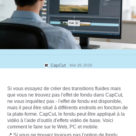
Modèles commerciaux
Aide
Marketing
Centre de confiance
Texte et contenu audio
Style de vie et vlogs
Modèles par secteur
Centre d'aide
Légendes automatiques
Conception personnalisée
Modèles de récapitulatif
Modèles de légendes
Plus
Salle de rédaction
Reconnaissance vocale
À propos des Conditions d'utilisation de CapCut
CapCut
Mar 26, 2026
Texte en discours
Ressources
Dreamina Seedance 2.0 Launch
Guides pratiques
Voix personnalisées
Si vous essayez de créer des transitions fluides mais 
Tendances du marché
Amélioration de la voix
que vous ne trouvez pas l'effet de fondu dans CapCut, 
ne vous inquiétez pas - l'effet de fondu est disponible, 
Principales sélections
Réduction du bruit
mais il peut être situé à différents endroits en fonction de 
la plate-forme. CapCut, le fondu peut être appliqué à la 
Ouvrir CapCut
Tendances et astuces en matière de modèles
vidéo à l'aide d'outils d'effets vidéo de base. Voici 
comment le faire sur le Web, PC et mobile.
Image
Plus
📍 Si vous ne trouvez toujours pas l'option de fondu 