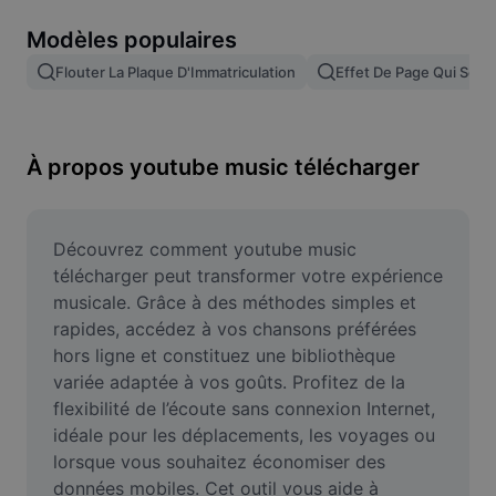
Suppression de l'arrière-plan d'images
Modèles populaires
Fusion d'images
Flouter La Plaque D'Immatriculation
Effet De Page Qui Se T
Outil d'amélioration d'images
Redimensionner une image
À propos youtube music télécharger
Éditeur de photos en ligne
Générateur de mèmes
Découvrez comment youtube music 
télécharger peut transformer votre expérience 
AI Text Remover
musicale. Grâce à des méthodes simples et 
rapides, accédez à vos chansons préférées 
AI People Remover
hors ligne et constituez une bibliothèque 
variée adaptée à vos goûts. Profitez de la 
AI Inpainting
flexibilité de l’écoute sans connexion Internet, 
Face Cutout
idéale pour les déplacements, les voyages ou 
lorsque vous souhaitez économiser des 
données mobiles. Cet outil vous aide à 