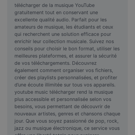
Vidéo
télécharger de la musique YouTube 
gratuitement tout en conservant une 
Suppression de l'arrière-plan de vidéos
excellente qualité audio. Parfait pour les 
amateurs de musique, les étudiants et ceux 
Amélioration de la qualité
qui recherchent une solution efficace pour 
enrichir leur collection musicale. Suivez nos 
Éditeur de vidéos
conseils pour choisir le bon format, utiliser les 
Couper une vidéo
meilleures plateformes, et assurer la sécurité 
de vos téléchargements. Découvrez 
Ajouter des sous-titres à une vidéo
également comment organiser vos fichiers, 
créer des playlists personnalisées, et profiter 
Convertisseur de vidéo
d’une écoute illimitée sur tous vos appareils. 
youtube music télécharger rend la musique 
plus accessible et personnalisée selon vos 
besoins, vous permettant de découvrir de 
nouveaux artistes, genres et chansons chaque 
jour. Que vous soyez passionné de pop, rock, 
jazz ou musique électronique, ce service vous 