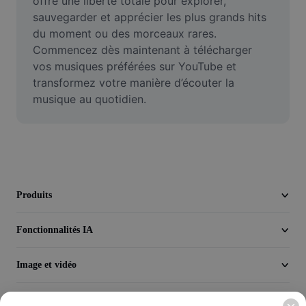
offre une liberté totale pour explorer, 
Seedream 5.0
sauvegarder et apprécier les plus grands hits 
du moment ou des morceaux rares. 
Commencez dès maintenant à télécharger 
vos musiques préférées sur YouTube et 
transformez votre manière d’écouter la 
musique au quotidien.
Produits
Fonctionnalités IA
Image et vidéo
Découvrir