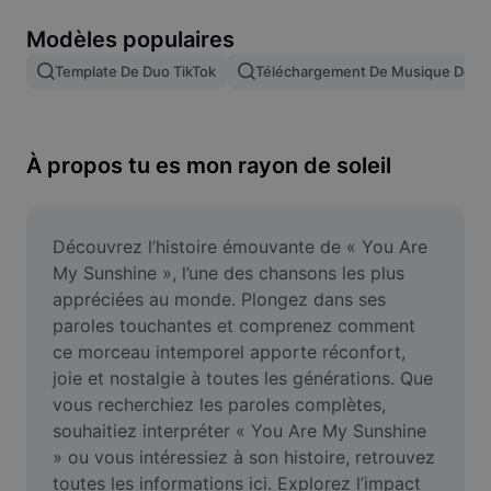
Suppression de l'arrière-plan d'images
Modèles populaires
Fusion d'images
Template De Duo TikTok
Téléchargement De Musique De F
Outil d'amélioration d'images
Redimensionner une image
À propos tu es mon rayon de soleil
Éditeur de photos en ligne
Générateur de mèmes
Découvrez l’histoire émouvante de « You Are 
My Sunshine », l’une des chansons les plus 
AI Text Remover
appréciées au monde. Plongez dans ses 
paroles touchantes et comprenez comment 
AI People Remover
ce morceau intemporel apporte réconfort, 
joie et nostalgie à toutes les générations. Que 
AI Inpainting
vous recherchiez les paroles complètes, 
Face Cutout
souhaitiez interpréter « You Are My Sunshine 
» ou vous intéressiez à son histoire, retrouvez 
toutes les informations ici. Explorez l’impact 