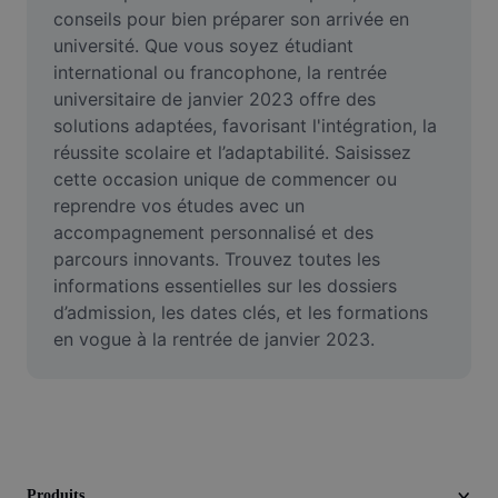
Vidéo
conseils pour bien préparer son arrivée en 
université. Que vous soyez étudiant 
Suppression de l'arrière-plan de vidéos
international ou francophone, la rentrée 
universitaire de janvier 2023 offre des 
Amélioration de la qualité
solutions adaptées, favorisant l'intégration, la 
réussite scolaire et l’adaptabilité. Saisissez 
Éditeur de vidéos
cette occasion unique de commencer ou 
Couper une vidéo
reprendre vos études avec un 
accompagnement personnalisé et des 
Ajouter des sous-titres à une vidéo
parcours innovants. Trouvez toutes les 
informations essentielles sur les dossiers 
Convertisseur de vidéo
d’admission, les dates clés, et les formations 
en vogue à la rentrée de janvier 2023.
Produits