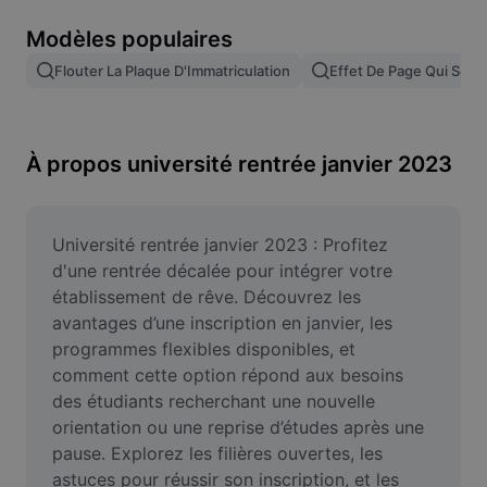
Suppression de l'arrière-plan d'images
Modèles populaires
Fusion d'images
Flouter La Plaque D'Immatriculation
Effet De Page Qui Se T
Outil d'amélioration d'images
Redimensionner une image
À propos université rentrée janvier 2023
Éditeur de photos en ligne
Générateur de mèmes
Université rentrée janvier 2023 : Profitez 
d'une rentrée décalée pour intégrer votre 
AI Text Remover
établissement de rêve. Découvrez les 
avantages d’une inscription en janvier, les 
AI People Remover
programmes flexibles disponibles, et 
comment cette option répond aux besoins 
AI Inpainting
des étudiants recherchant une nouvelle 
Face Cutout
orientation ou une reprise d’études après une 
pause. Explorez les filières ouvertes, les 
astuces pour réussir son inscription, et les 