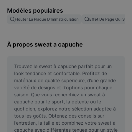
Suppression de l'arrière-plan d'images
Modèles populaires
Fusion d'images
Flouter La Plaque D'Immatriculation
Effet De Page Qui Se T
Outil d'amélioration d'images
Redimensionner une image
À propos sweat a capuche
Éditeur de photos en ligne
Générateur de mèmes
Trouvez le sweat à capuche parfait pour un 
look tendance et confortable. Profitez de 
AI Text Remover
matériaux de qualité supérieure, d’une grande 
variété de designs et d’options pour chaque 
AI People Remover
saison. Que vous recherchiez un sweat à 
capuche pour le sport, la détente ou le 
AI Inpainting
quotidien, explorez notre sélection adaptée à 
Face Cutout
tous les goûts. Obtenez des conseils sur 
l’entretien, la taille et combinez votre sweat à 
capuche avec différentes tenues pour un style 