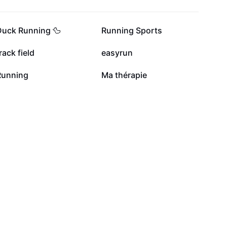
10,5 k
9,5 k
Duck Running 🦆
Running Sports
2 k
1,2 k
rack field
easyrun
166
38
Running
Ma thérapie