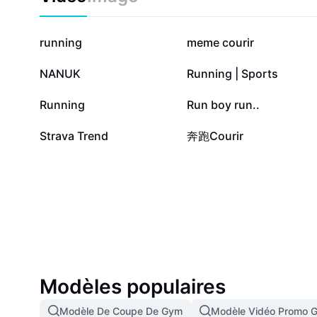
40,1 k
38,6 k
running
meme courir
6,5 k
2,7 k
NANUK
Running | Sports
771
724
Running
Run boy run..
4
3
Strava Trend
奔跑Courir
Modèles populaires
Modèle De Coupe De Gym
Modèle Vidéo Promo 