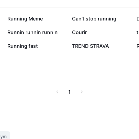
16,5 k
11,4 k
Running Meme
Can’t stop running
2,6 k
2 k
Runnin runnin runnin
Courir
t
482
406
Running fast
TREND STRAVA
1
Gym