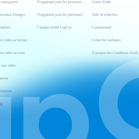
n transparent
Programme pour les pionniers et pionnières
Centre d'aide
lioration d'images
Programme pour les partenaires créatifs
Salle de rédaction
e mèmes
Campus créatif CapCut
Communauté
Convertir une vidéo au format MP4
Centre de confiance
une vidéo en texte
À propos des Co
 une vidéo
mover
Remover
ng
t