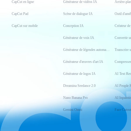
CapCut en ligne
Générateur de vidéos IA
Arrière-pla
CapCut Pad
Scène de dialogue IA
Outil d'amé
CapCut sur mobile
Conception IA
Créateur d
Générateur de voix IA
Générateur de légendes automatiques
Transcrire 
Générateur d'œuvres d'art IA
Compresser
Générateur de logos IA
AI Text Re
Dreamina Seedance 2.0
AI People 
Nano Banana Pro
AI Inpainti
Gemini Omni
Face Cutou