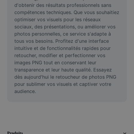
Vidéo
d'obtenir des résultats professionnels sans 
compétences techniques. Que vous souhaitiez 
Suppression de l'arrière-plan de vidéos
optimiser vos visuels pour les réseaux 
sociaux, des présentations, ou améliorer vos 
Amélioration de la qualité
photos personnelles, ce service s'adapte à 
tous vos besoins. Profitez d'une interface 
Éditeur de vidéos
intuitive et de fonctionnalités rapides pour 
Couper une vidéo
retoucher, modifier et perfectionner vos 
images PNG tout en conservant leur 
Ajouter des sous-titres à une vidéo
transparence et leur haute qualité. Essayez 
dès aujourd'hui le retoucheur de photos PNG 
Convertisseur de vidéo
pour sublimer vos visuels et captiver votre 
audience.
Produits