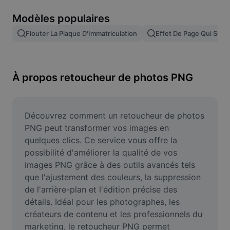
Suppression de l'arrière-plan d'images
Modèles populaires
Fusion d'images
Flouter La Plaque D'Immatriculation
Effet De Page Qui Se T
Outil d'amélioration d'images
Redimensionner une image
À propos retoucheur de photos PNG
Éditeur de photos en ligne
Générateur de mèmes
Découvrez comment un retoucheur de photos 
PNG peut transformer vos images en 
AI Text Remover
quelques clics. Ce service vous offre la 
possibilité d'améliorer la qualité de vos 
AI People Remover
images PNG grâce à des outils avancés tels 
que l'ajustement des couleurs, la suppression 
AI Inpainting
de l'arrière-plan et l'édition précise des 
Face Cutout
détails. Idéal pour les photographes, les 
créateurs de contenu et les professionnels du 
marketing, le retoucheur PNG permet 