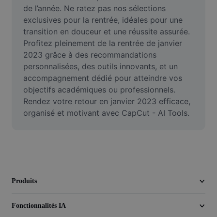
Vidéo
de l’année. Ne ratez pas nos sélections 
exclusives pour la rentrée, idéales pour une 
Suppression de l'arrière-plan de vidéos
transition en douceur et une réussite assurée. 
Profitez pleinement de la rentrée de janvier 
Amélioration de la qualité
2023 grâce à des recommandations 
personnalisées, des outils innovants, et un 
Éditeur de vidéos
accompagnement dédié pour atteindre vos 
Couper une vidéo
objectifs académiques ou professionnels. 
Rendez votre retour en janvier 2023 efficace, 
Ajouter des sous-titres à une vidéo
organisé et motivant avec CapCut - AI Tools.
Convertisseur de vidéo
Produits
Fonctionnalités IA