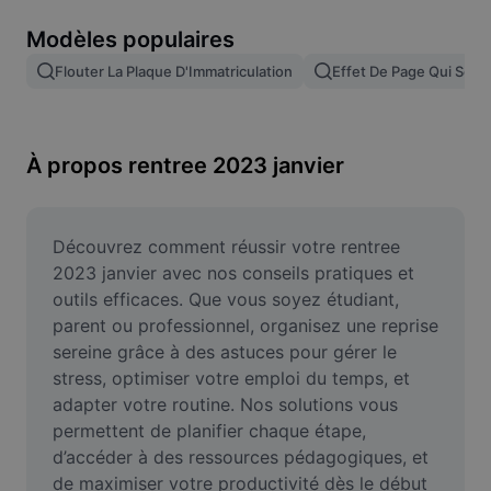
Suppression de l'arrière-plan d'images
Modèles populaires
Fusion d'images
Flouter La Plaque D'Immatriculation
Effet De Page Qui Se T
Outil d'amélioration d'images
Redimensionner une image
À propos rentree 2023 janvier
Éditeur de photos en ligne
Générateur de mèmes
Découvrez comment réussir votre rentree 
2023 janvier avec nos conseils pratiques et 
AI Text Remover
outils efficaces. Que vous soyez étudiant, 
parent ou professionnel, organisez une reprise 
AI People Remover
sereine grâce à des astuces pour gérer le 
stress, optimiser votre emploi du temps, et 
AI Inpainting
adapter votre routine. Nos solutions vous 
Face Cutout
permettent de planifier chaque étape, 
d’accéder à des ressources pédagogiques, et 
de maximiser votre productivité dès le début 