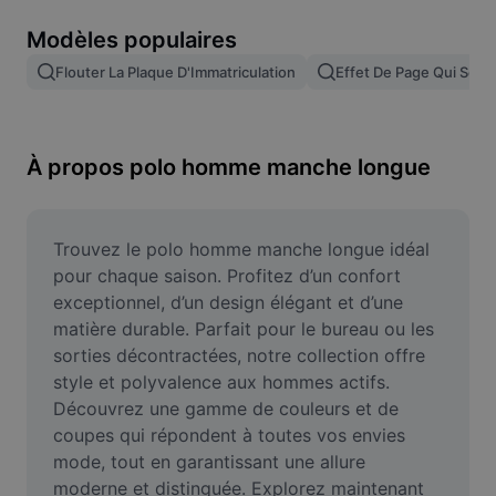
Suppression de l'arrière-plan d'images
Modèles populaires
Fusion d'images
Flouter La Plaque D'Immatriculation
Effet De Page Qui Se T
Outil d'amélioration d'images
Redimensionner une image
À propos polo homme manche longue
Éditeur de photos en ligne
Générateur de mèmes
Trouvez le polo homme manche longue idéal 
pour chaque saison. Profitez d’un confort 
AI Text Remover
exceptionnel, d’un design élégant et d’une 
matière durable. Parfait pour le bureau ou les 
AI People Remover
sorties décontractées, notre collection offre 
style et polyvalence aux hommes actifs. 
AI Inpainting
Découvrez une gamme de couleurs et de 
Face Cutout
coupes qui répondent à toutes vos envies 
mode, tout en garantissant une allure 
moderne et distinguée. Explorez maintenant 