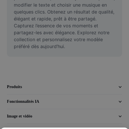
Vidéo
modifier le texte et choisir une musique en 
quelques clics. Obtenez un résultat de qualité, 
Suppression de l'arrière-plan de vidéos
élégant et rapide, prêt à être partagé. 
Capturez l’essence de vos moments et 
Amélioration de la qualité
partagez-les avec élégance. Explorez notre 
collection et personnalisez votre modèle 
Éditeur de vidéos
préféré dès aujourd’hui.
Couper une vidéo
Ajouter des sous-titres à une vidéo
Convertisseur de vidéo
Produits
Fonctionnalités IA
Image et vidéo