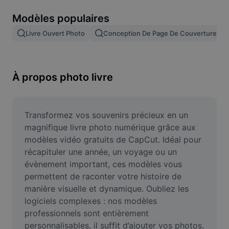
Suppression de l'arrière-plan d'images
Modèles populaires
Fusion d'images
Livre Ouvert Photo
Conception De Page De Couverture
Outil d'amélioration d'images
Redimensionner une image
À propos photo livre
Éditeur de photos en ligne
Générateur de mèmes
Transformez vos souvenirs précieux en un 
magnifique livre photo numérique grâce aux 
AI Text Remover
modèles vidéo gratuits de CapCut. Idéal pour 
récapituler une année, un voyage ou un 
AI People Remover
évènement important, ces modèles vous 
permettent de raconter votre histoire de 
AI Inpainting
manière visuelle et dynamique. Oubliez les 
Face Cutout
logiciels complexes : nos modèles 
professionnels sont entièrement 
personnalisables, il suffit d’ajouter vos photos, 