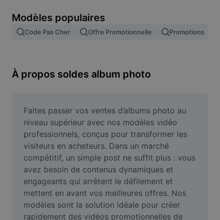
Suppression de l'arrière-plan d'images
Modèles populaires
Fusion d'images
Code Pas Cher
Offre Promotionnelle
Promotions
Outil d'amélioration d'images
Redimensionner une image
À propos soldes album photo
Éditeur de photos en ligne
Générateur de mèmes
Faites passer vos ventes d’albums photo au 
niveau supérieur avec nos modèles vidéo 
AI Text Remover
professionnels, conçus pour transformer les 
visiteurs en acheteurs. Dans un marché 
AI People Remover
compétitif, un simple post ne suffit plus : vous 
avez besoin de contenus dynamiques et 
AI Inpainting
engageants qui arrêtent le défilement et 
Face Cutout
mettent en avant vos meilleures offres. Nos 
modèles sont la solution idéale pour créer 
rapidement des vidéos promotionnelles de 