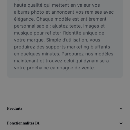
Vidéo
haute qualité qui mettent en valeur vos 
albums photo et annoncent vos remises avec 
Suppression de l'arrière-plan de vidéos
élégance. Chaque modèle est entièrement 
personnalisable : ajustez texte, images et 
Amélioration de la qualité
musique pour refléter l’identité unique de 
votre marque. Simple d’utilisation, vous 
Éditeur de vidéos
produirez des supports marketing bluffants 
Couper une vidéo
en quelques minutes. Parcourez nos modèles 
maintenant et trouvez celui qui dynamisera 
Ajouter des sous-titres à une vidéo
votre prochaine campagne de vente.
Convertisseur de vidéo
Produits
Fonctionnalités IA