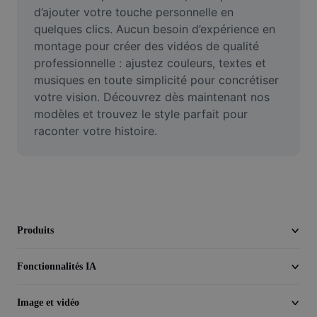
Vidéo
d’ajouter votre touche personnelle en 
quelques clics. Aucun besoin d’expérience en 
Suppression de l'arrière-plan de vidéos
montage pour créer des vidéos de qualité 
professionnelle : ajustez couleurs, textes et 
Amélioration de la qualité
musiques en toute simplicité pour concrétiser 
votre vision. Découvrez dès maintenant nos 
Éditeur de vidéos
modèles et trouvez le style parfait pour 
Couper une vidéo
raconter votre histoire.
Ajouter des sous-titres à une vidéo
Convertisseur de vidéo
Produits
Fonctionnalités IA
Image et vidéo