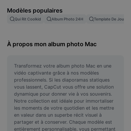
Suppression de l'arrière-plan d'images
Modèles populaires
Fusion d'images
Qui Rit Coolkid
Album Photo 24H
Template De Journal
Outil d'amélioration d'images
Redimensionner une image
À propos mon album photo Mac
Éditeur de photos en ligne
Générateur de mèmes
Transformez votre album photo Mac en une 
vidéo captivante grâce à nos modèles 
AI Text Remover
professionnels. Si les diaporamas statiques 
vous lassent, CapCut vous offre une solution 
AI People Remover
dynamique pour donner vie à vos souvenirs. 
Notre collection est idéale pour immortaliser 
AI Inpainting
les moments de votre quotidien et les mettre 
Face Cutout
en valeur dans un superbe récit visuel à 
partager et à conserver. Chaque modèle est 
entièrement personnalisable, vous permettant 