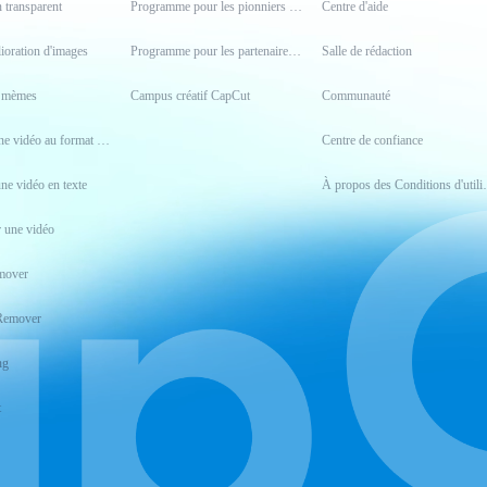
n transparent
Programme pour les pionniers et pionnières
Centre d'aide
lioration d'images
Programme pour les partenaires créatifs
Salle de rédaction
e mèmes
Campus créatif CapCut
Communauté
Convertir une vidéo au format MP4
Centre de confiance
une vidéo en texte
À propos des Co
 une vidéo
mover
Remover
ng
t