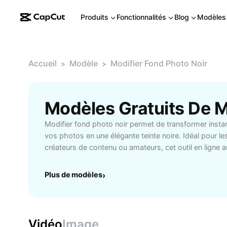
Produits
Fonctionnalités
Blog
Modèles
Accueil
Modèle
Modifier Fond Photo Noir
>
>
Modifier fond photo noir permet de transformer insta
vos photos en une élégante teinte noire. Idéal pour l
créateurs de contenu ou amateurs, cet outil en ligne a
sujets et crée un effet professionnel en quelques clics.
intuitive, ne nécessitant aucune compétence techniq
Plus de modèles
›
lors de l’édition. Le fond noir met en valeur vos portra
créatifs, parfait pour les sites e-commerce, réseaux s
Essayez cet éditeur innovant pour un rendu artistique
utilisateur fluide. Retrouvez la simplicité et la perfor
Vidéo
Image