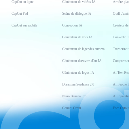
CapCut en ligne
Générateur de vidéos IA
Arrière-pla
CapCut Pad
Scène de dialogue IA
Outil d'amé
CapCut sur mobile
Conception IA
Créateur d
Générateur de voix IA
Générateur de légendes automatiques
Transcrire 
Générateur d'œuvres d'art IA
Compresser
Générateur de logos IA
AI Text Re
Dreamina Seedance 2.0
AI People 
Nano Banana Pro
AI Inpainti
Gemini Omni
Face Cutou