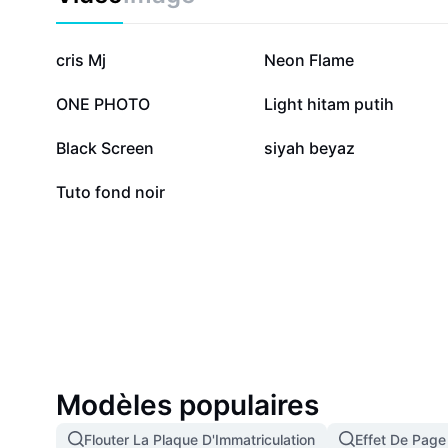
contrôle sur la qualité de vos images grâce à CapCut 
366,1 k
147,4 k
cris Mj
Neon Flame
45,4 k
44,5 k
ONE PHOTO
Light hitam putih
1,5 k
1,3 k
Black Screen
siyah beyaz
0
Tuto fond noir
Modèles populaires
Flouter La Plaque D'Immatriculation
Effet De Page