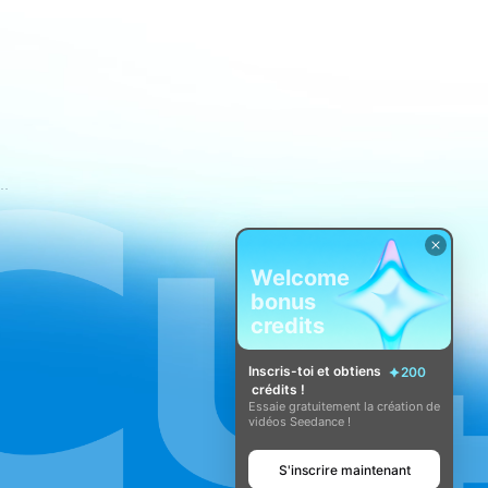
nditions d'utilisation de CapCut
Welcome
bonus
credits
Inscris-toi et obtiens
200
crédits !
Essaie gratuitement la création de
vidéos Seedance !
S'inscrire maintenant