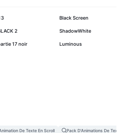
77,1 k
53,8 k
<3
Black Screen
3 k
1,9 k
BLACK 2
ShadowWhite
1
0
artie 17 noir
Luminous
Animation De Texte En Scroll
Pack D'Animations De Texte