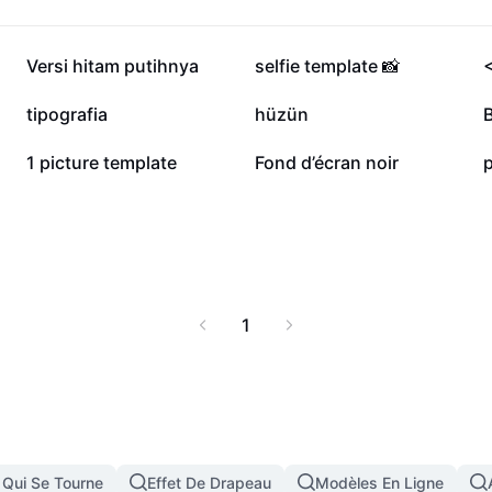
- AI Tools.
128,3 k
84,7 k
Versi hitam putihnya
selfie template 📸
40,7 k
9,9 k
tipografia
hüzün
1,3 k
3
1 picture template
Fond d’écran noir
p
1
 Qui Se Tourne
Effet De Drapeau
Modèles En Ligne