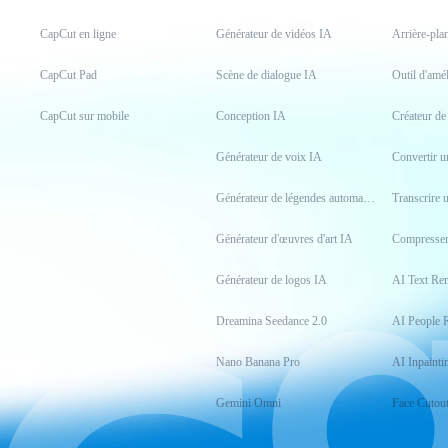
CapCut en ligne
Générateur de vidéos IA
Arrière-pla
CapCut Pad
Scène de dialogue IA
Outil d'amé
CapCut sur mobile
Conception IA
Créateur d
Générateur de voix IA
Générateur de légendes automatiques
Transcrire 
Générateur d'œuvres d'art IA
Compresser
Générateur de logos IA
AI Text Re
Dreamina Seedance 2.0
AI People 
Nano Banana Pro
AI Inpainti
Gemini Omni
Face Cutou