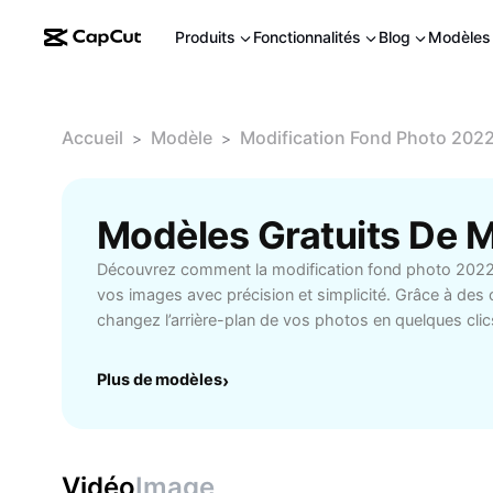
Produits
Fonctionnalités
Blog
Modèles
Accueil
Modèle
Modification Fond Photo 202
>
>
Découvrez comment la modification fond photo 2022
vos images avec précision et simplicité. Grâce à des ou
changez l’arrière-plan de vos photos en quelques clic
HD impressionnante et donnez une nouvelle dimension
images professionnelles. Que vous soyez photograph
Plus de modèles
›
contenu ou utilisateur en quête de retouche rapide, ce
rapidité et efficacité. Profitez d'une interface intuitiv
précis du sujet, l’ajout de nouveaux arrière-plans ou 
d’éléments indésirables. Idéal pour booster vos résea
Vidéo
Image