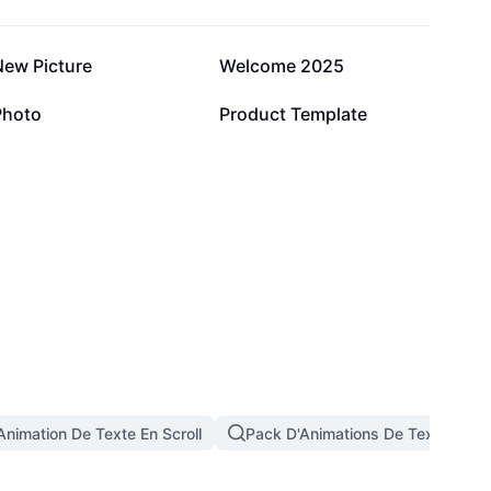
38,2 k
19,5 k
New Picture
Welcome 2025
2 k
381
Photo
Product Template
Animation De Texte En Scroll
Pack D'Animations De Texte