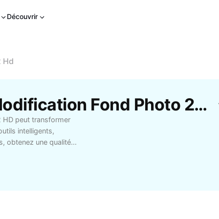
Découvrir
2 Hd
Modèles Gratuits De Modification Fond Photo 2022 Hd Par CapCut
 HD peut transformer
tils intelligents,
s, obtenez une qualité
 à vos portraits ou
e amateur, créateur de
tte solution vous offre
e pour un détourage
encore la suppression
ux sociaux, portfolios