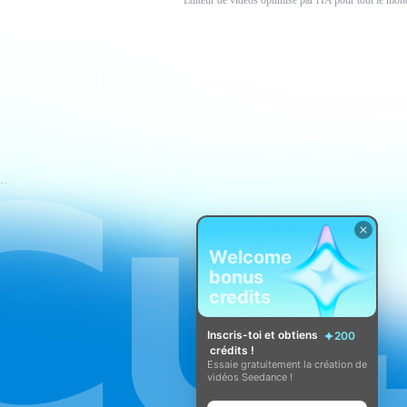
Éditeur de vidéos optimisé par l'IA pour tout le mon
nditions d'utilisation de CapCut
Welcome
bonus
credits
Inscris-toi et obtiens
200
crédits !
Essaie gratuitement la création de
vidéos Seedance !