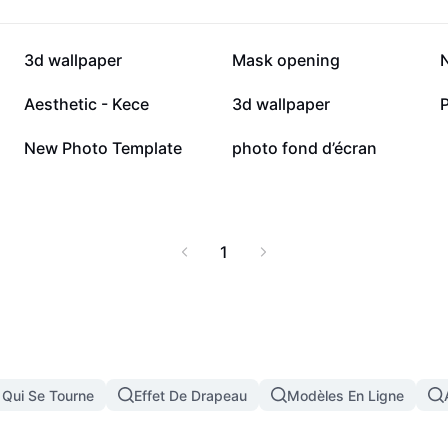
022 HD s'adapte à
visuels e-commerce et
en ligne optimisé pour
91,5 k
40,1 k
3d wallpaper
Mask opening
ces techniques requises.
isée avec la
10,2 k
5,8 k
Aesthetic - Kece
3d wallpaper
 Tools.
14
3
New Photo Template
photo fond d’écran
1
 Qui Se Tourne
Effet De Drapeau
Modèles En Ligne