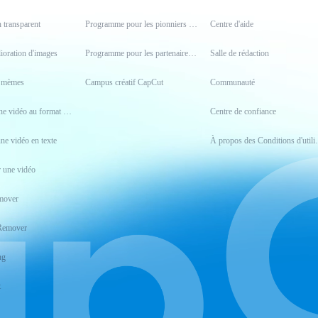
n transparent
Programme pour les pionniers et pionnières
Centre d'aide
lioration d'images
Programme pour les partenaires créatifs
Salle de rédaction
e mèmes
Campus créatif CapCut
Communauté
Convertir une vidéo au format MP4
Centre de confiance
une vidéo en texte
À propos des Co
 une vidéo
mover
Remover
ng
t