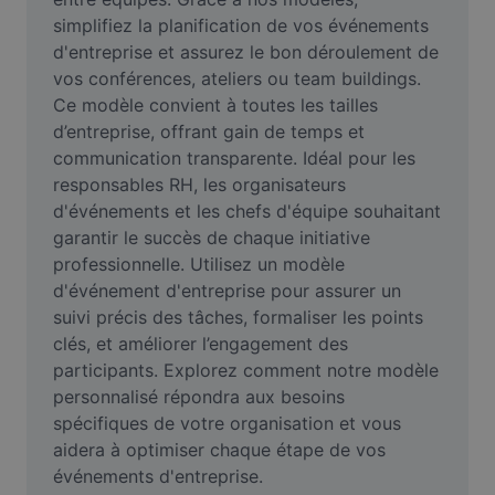
Suppression de l'arrière-plan d'images
simplifiez la planification de vos événements 
d'entreprise et assurez le bon déroulement de 
Fusion d'images
vos conférences, ateliers ou team buildings. 
Ce modèle convient à toutes les tailles 
Outil d'amélioration d'images
d’entreprise, offrant gain de temps et 
Redimensionner une image
communication transparente. Idéal pour les 
responsables RH, les organisateurs 
Éditeur de photos en ligne
d'événements et les chefs d'équipe souhaitant 
garantir le succès de chaque initiative 
Générateur de mèmes
professionnelle. Utilisez un modèle 
d'événement d'entreprise pour assurer un 
AI Text Remover
suivi précis des tâches, formaliser les points 
AI People Remover
clés, et améliorer l’engagement des 
participants. Explorez comment notre modèle 
AI Inpainting
personnalisé répondra aux besoins 
spécifiques de votre organisation et vous 
Face Cutout
aidera à optimiser chaque étape de vos 
événements d'entreprise.