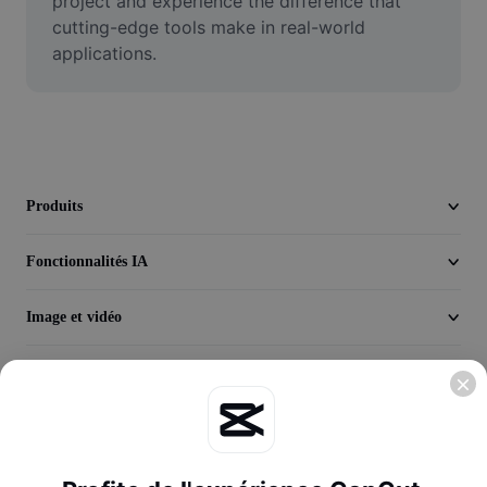
project and experience the difference that 
Seedream 5.0
cutting-edge tools make in real-world 
applications.
Produits
Fonctionnalités IA
Image et vidéo
Découvrir
Entreprise