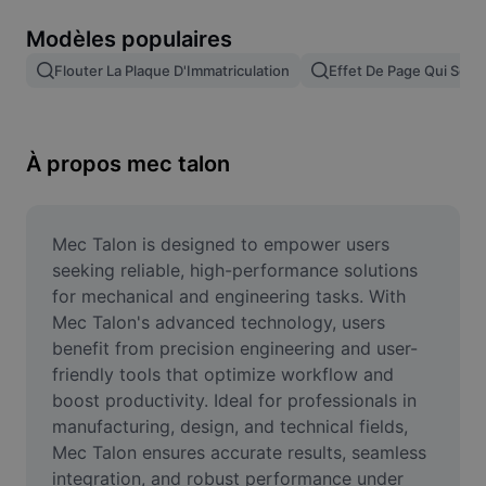
Suppression de l'arrière-plan d'images
Modèles populaires
Fusion d'images
Flouter La Plaque D'Immatriculation
Effet De Page Qui Se T
Outil d'amélioration d'images
Redimensionner une image
À propos mec talon
Éditeur de photos en ligne
Générateur de mèmes
Mec Talon is designed to empower users 
seeking reliable, high-performance solutions 
AI Text Remover
for mechanical and engineering tasks. With 
Mec Talon's advanced technology, users 
AI People Remover
benefit from precision engineering and user-
friendly tools that optimize workflow and 
AI Inpainting
boost productivity. Ideal for professionals in 
Face Cutout
manufacturing, design, and technical fields, 
Mec Talon ensures accurate results, seamless 
integration, and robust performance under 