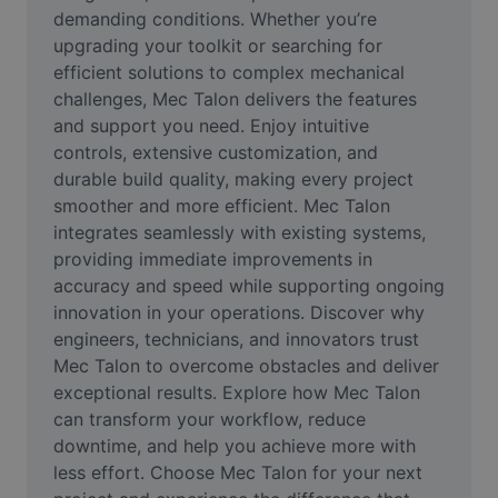
Vidéo
demanding conditions. Whether you’re 
upgrading your toolkit or searching for 
Suppression de l'arrière-plan de vidéos
efficient solutions to complex mechanical 
challenges, Mec Talon delivers the features 
Amélioration de la qualité
and support you need. Enjoy intuitive 
controls, extensive customization, and 
Éditeur de vidéos
durable build quality, making every project 
Couper une vidéo
smoother and more efficient. Mec Talon 
integrates seamlessly with existing systems, 
Ajouter des sous-titres à une vidéo
providing immediate improvements in 
accuracy and speed while supporting ongoing 
Convertisseur de vidéo
innovation in your operations. Discover why 
engineers, technicians, and innovators trust 
Mec Talon to overcome obstacles and deliver 
exceptional results. Explore how Mec Talon 
can transform your workflow, reduce 
downtime, and help you achieve more with 
less effort. Choose Mec Talon for your next 