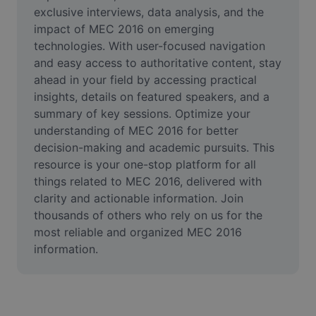
Vidéo
exclusive interviews, data analysis, and the 
impact of MEC 2016 on emerging 
Suppression de l'arrière-plan de vidéos
technologies. With user-focused navigation 
and easy access to authoritative content, stay 
Amélioration de la qualité
ahead in your field by accessing practical 
insights, details on featured speakers, and a 
Éditeur de vidéos
summary of key sessions. Optimize your 
Couper une vidéo
understanding of MEC 2016 for better 
decision-making and academic pursuits. This 
Ajouter des sous-titres à une vidéo
resource is your one-stop platform for all 
things related to MEC 2016, delivered with 
Convertisseur de vidéo
clarity and actionable information. Join 
thousands of others who rely on us for the 
most reliable and organized MEC 2016 
information.