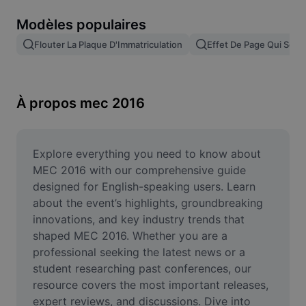
Suppression de l'arrière-plan d'images
Modèles populaires
Fusion d'images
Flouter La Plaque D'Immatriculation
Effet De Page Qui Se T
Outil d'amélioration d'images
Redimensionner une image
À propos mec 2016
Éditeur de photos en ligne
Générateur de mèmes
Explore everything you need to know about 
MEC 2016 with our comprehensive guide 
AI Text Remover
designed for English-speaking users. Learn 
about the event’s highlights, groundbreaking 
AI People Remover
innovations, and key industry trends that 
shaped MEC 2016. Whether you are a 
AI Inpainting
professional seeking the latest news or a 
Face Cutout
student researching past conferences, our 
resource covers the most important releases, 
expert reviews, and discussions. Dive into 