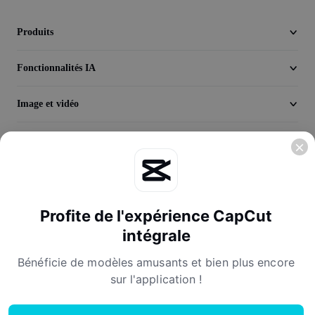
Seedream 5.0
Produits
Fonctionnalités IA
Image et vidéo
Découvrir
Entreprise
Profite de l'expérience CapCut
intégrale
Bénéficie de modèles amusants et bien plus encore
sur l'application !
Conditions d'utilisation
Politique de confidentialité
Politique relative aux cookies
Accord de licence