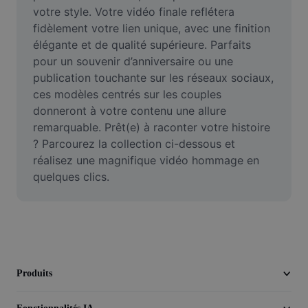
Vidéo
votre style. Votre vidéo finale reflétera 
fidèlement votre lien unique, avec une finition 
Suppression de l'arrière-plan de vidéos
élégante et de qualité supérieure. Parfaits 
pour un souvenir d’anniversaire ou une 
Amélioration de la qualité
publication touchante sur les réseaux sociaux, 
ces modèles centrés sur les couples 
Éditeur de vidéos
donneront à votre contenu une allure 
Couper une vidéo
remarquable. Prêt(e) à raconter votre histoire 
? Parcourez la collection ci-dessous et 
Ajouter des sous-titres à une vidéo
réalisez une magnifique vidéo hommage en 
quelques clics.
Convertisseur de vidéo
Produits