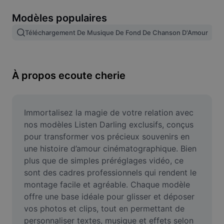
Suppression de l'arrière-plan d'images
Modèles populaires
Fusion d'images
Téléchargement De Musique De Fond De Chanson D'Amour
Outil d'amélioration d'images
Redimensionner une image
À propos ecoute cherie
Éditeur de photos en ligne
Générateur de mèmes
Immortalisez la magie de votre relation avec 
nos modèles Listen Darling exclusifs, conçus 
AI Text Remover
pour transformer vos précieux souvenirs en 
une histoire d’amour cinématographique. Bien 
AI People Remover
plus que de simples préréglages vidéo, ce 
sont des cadres professionnels qui rendent le 
AI Inpainting
montage facile et agréable. Chaque modèle 
Face Cutout
offre une base idéale pour glisser et déposer 
vos photos et clips, tout en permettant de 
personnaliser textes, musique et effets selon 