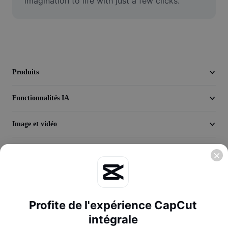
imagination to life with just a few clicks.
Vidéo
Suppression de l'arrière-plan de vidéos
Amélioration de la qualité
Éditeur de vidéos
Produits
Couper une vidéo
Fonctionnalités IA
Ajouter des sous-titres à une vidéo
Image et vidéo
Convertisseur de vidéo
Découvrir
Entreprise
Profite de l'expérience CapCut
intégrale