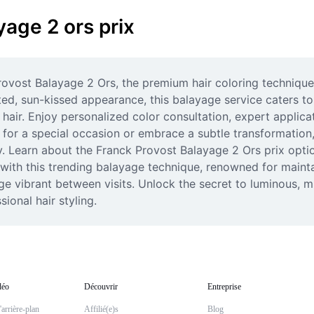
yage 2 ors prix
ovost Balayage 2 Ors, the premium hair coloring technique 
ated, sun-kissed appearance, this balayage service caters t
hair. Enjoy personalized color consultation, expert applicat
for a special occasion or embrace a subtle transformation, F
ty. Learn about the Franck Provost Balayage 2 Ors prix opt
ith this trending balayage technique, renowned for maintai
ge vibrant between visits. Unlock the secret to luminous, m
ional hair styling.
déo
Découvrir
Entreprise
arrière-plan
Affilié(e)s
Blog