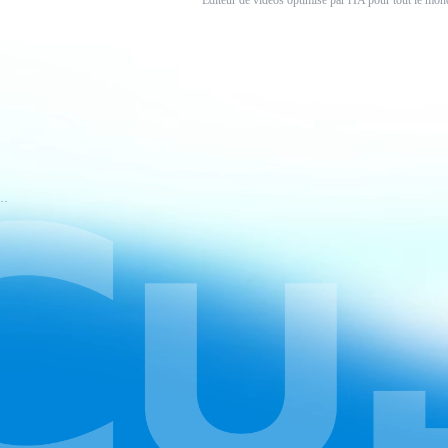
Éditeur de vidéos optimisé par l'IA pour tout le mon
nditions d'utilisation de CapCut