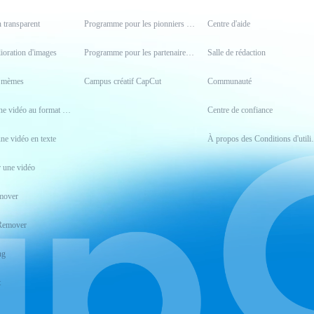
n transparent
Programme pour les pionniers et pionnières
Centre d'aide
lioration d'images
Programme pour les partenaires créatifs
Salle de rédaction
e mèmes
Campus créatif CapCut
Communauté
Convertir une vidéo au format MP4
Centre de confiance
une vidéo en texte
À propos des Co
 une vidéo
mover
Remover
ng
t