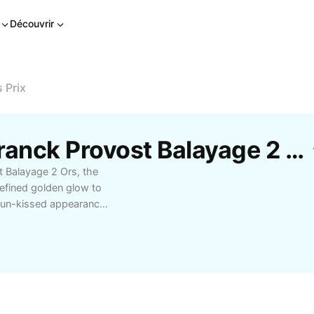
Découvrir
 Prix
Modèles Gratuits De Franck Provost Balayage 2 Ors Prix Par CapCut
t Balayage 2 Ors, the
refined golden glow to
 sun-kissed appearance,
nettes by blending two
. Enjoy personalized
g shine that elevates
 for a special occasion
killed stylists ensure a
earn about the Franck