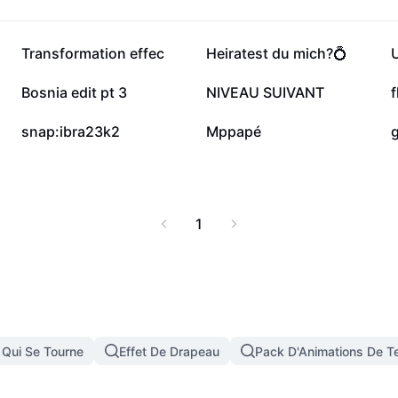
hoose the package best
this trending balayage
 effortless maintenance.
28,9 k
27,6 k
Transformation effec
Heiratest du mich?💍
rant between visits.
or and experience why
1,1 k
879
Bosnia edit pt 3
NIVEAU SUIVANT
f
 hair styling.
2
1
snap:ibra23k2
Mppapé
g
1
 Qui Se Tourne
Effet De Drapeau
Pack D'Animations De T