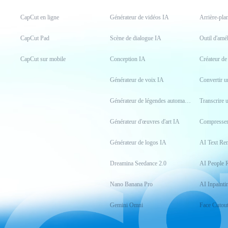
CapCut en ligne
Générateur de vidéos IA
Arrière-pla
CapCut Pad
Scène de dialogue IA
Outil d'amé
CapCut sur mobile
Conception IA
Créateur d
Générateur de voix IA
Générateur de légendes automatiques
Transcrire 
Générateur d'œuvres d'art IA
Compresser
Générateur de logos IA
AI Text Re
Dreamina Seedance 2.0
AI People 
Nano Banana Pro
AI Inpainti
Gemini Omni
Face Cutou