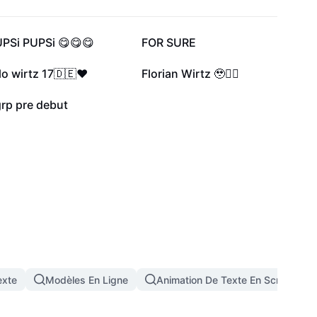
12,3 k
9,6 k
UPSi PUPSi 😋😋😋
FOR SURE
437
392
lo wirtz 17🇩🇪❤️
Florian Wirtz 🥹✌🏼
0
rp pre debut
exte
Modèles En Ligne
Animation De Texte En Scroll