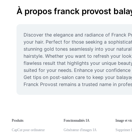
À propos franck provost bala
Discover the elegance and radiance of Franck Pr
your hair. Perfect for those seeking a sophistic
stunning gold tones seamlessly into your natural 
hairstyle. Whether you want to refresh your look 
flawless result that highlights your unique beau
suited for your needs. Enhance your confidence w
Get tips on post-salon care to keep your balaya
Franck Provost remains a trusted name in profess
Produits
Fonctionnalités IA
Image et vi
CapCut pour ordinateur
Générateur d'images IA
Supprimer l'