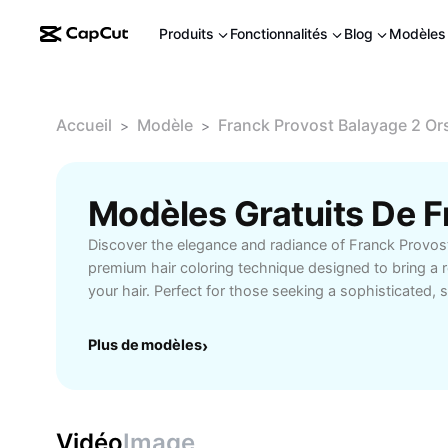
Produits
Fonctionnalités
Blog
Modèles
Accueil
Modèle
Franck Provost Balayage 2 Ors
>
>
Discover the elegance and radiance of Franck Provos
premium hair coloring technique designed to bring a 
your hair. Perfect for those seeking a sophisticated,
this balayage service caters to both blondes and bru
stunning gold tones seamlessly into your natural hair
Plus de modèles
›
color consultation, expert application, and long-lastin
your hairstyle. Whether you want to refresh your look
or embrace a subtle transformation, Franck Provost’s s
flawless result that highlights your unique beauty. L
Vidéo
Image